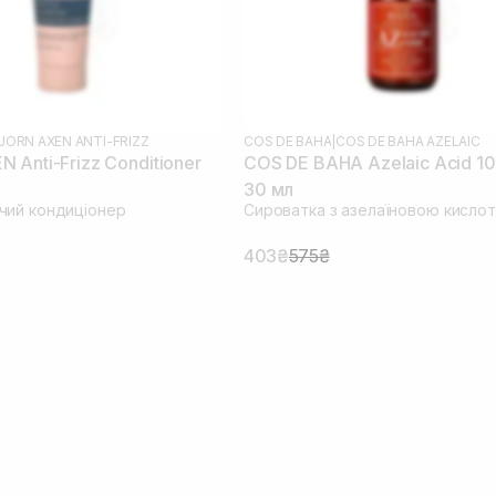
JORN AXEN ANTI-FRIZZ
COS DE BAHA
|
COS DE BAHA AZELAIC
 Anti-Frizz Conditioner
COS DE BAHA Azelaic Acid 1
30 мл
чий кондиціонер
Сироватка з азелаїновою кисло
403₴
575₴