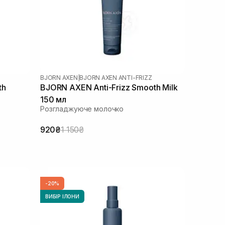
BJORN AXEN
|
BJORN AXEN ANTI-FRIZZ
th
BJORN AXEN Anti-Frizz Smooth Milk
150 мл
Розгладжуюче молочко
920₴
1 150₴
-20%
ВИБІР ІЛОНИ