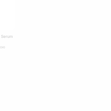
0 Serum
тою