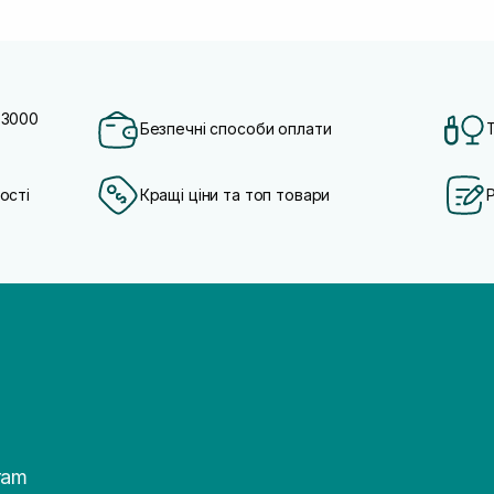
 3000
Безпечні способи оплати
ості
Кращі ціни та топ товари
ram