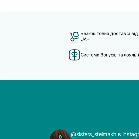
Безкоштовна доставка від
UAH
Система бонусів та лояльн
@sisters_stelmakh в Instag