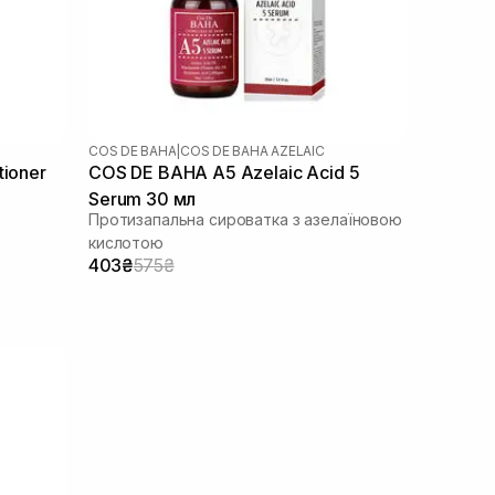
COS DE BAHA
|
COS DE BAHA AZELAIC
tioner
COS DE BAHA A5 Azelaic Acid 5
Serum 30 мл
Протизапальна сироватка з азелаїновою
кислотою
403₴
575₴