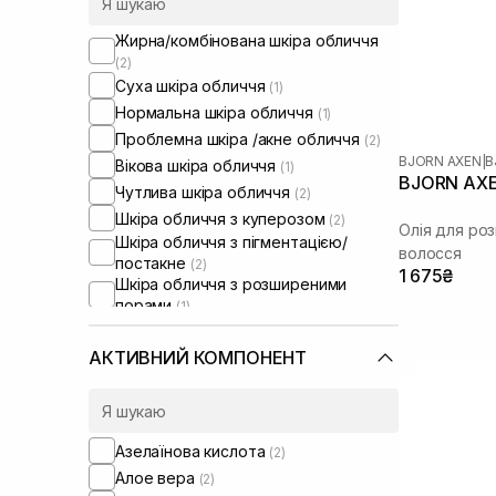
Жирна/комбінована шкіра обличчя
(2)
Суха шкіра обличчя
(1)
Нормальна шкіра обличчя
(1)
Проблемна шкіра /акне обличчя
(2)
BJORN AXEN
|
B
Вікова шкіра обличчя
(1)
BJORN AXEN
Чутлива шкіра обличчя
(2)
Шкіра обличчя з куперозом
(2)
Oлія для ро
Шкіра обличчя з пігментацією/
волосся
постакне
(2)
1 675₴
Шкіра обличчя з розширеними
порами
(1)
Сухе волосся
(9)
Пошкоджене волосся
АКТИВНИЙ КОМПОНЕНТ
(9)
Пористе волосся
(9)
Кучеряве волосся
(7)
Фарбоване волосся
(4)
Азелаїнова кислота
(2)
Тонке волосся
(3)
Алое вера
(2)
Ламке волосся
(3)