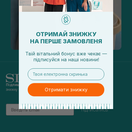
ОТРИМАЙ ЗНИЖКУ
НА ПЕРШЕ ЗАМОВЛЕНЯ
Твій вітальний бонус вже чекає —
підписуйся
на
наші новини!
email
Підпишись на наші новини
та отримуй
Отримати знижку
знижку 5% на перше замовлення
Email
підписатись