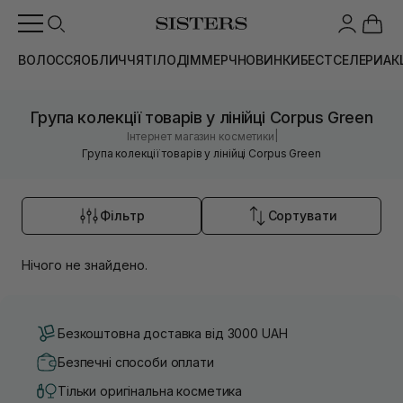
ВОЛОССЯ
ОБЛИЧЧЯ
ТІЛО
ДІМ
МЕРЧ
НОВИНКИ
БЕСТСЕЛЕРИ
АК
Група колекції товарів у лінійці Corpus Green
|
Інтернет магазин косметики
Група колекції товарів у лінійці Corpus Green
Фільтр
Сортувати
Нічого не знайдено.
Безкоштовна доставка від 3000 UAH
Безпечні способи оплати
Тільки оригінальна косметика