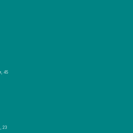
и, 45
, 23