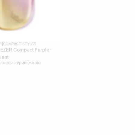
R
|
COMPACT STYLER
EZER Compact Purple-
ient
олосся з кришечкою