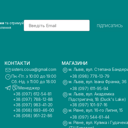
Email
ини
та отримуй
підписатись
влення
КОНТАКТИ
МАГАЗИНИ
sisters.co.ua@gmail.com
м. Львів, вул. Степана Бандер
Пн.-Пт. з 10:00 до 19:00
+38 (098) 778-13-79
Сб.-Нд. з 11:00 до 18:00
м. Львів, вул. Івана Франка, 36
Менеджер
+38 (097) 611-95-94
+38 (097) 612-54-81
м. Львів, вул. Академіка
+38 (097) 788-12-88
Підстригача, 1В (Duck's Lake)
+38 (097) 983-41-20
+38 (097) 101-97-16
+38 (068) 693-46-00
м. Рівне, вул. 16-го Липня, 15
+38 (068) 951-22-86
+38 (097) 544-61-44
м. Рівне, вул. Кулика і Гудачека
(ТЦ Екватор)