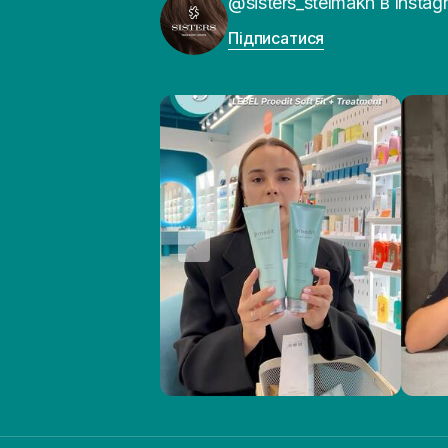
@sisters_stelmakh в Instag
Підписатися