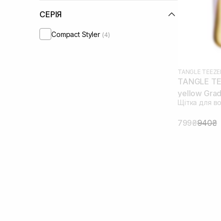
СЕРІЯ
Compact Styler
(4)
TANGLE TEEZE
TANGLE TE
yellow Grad
Щітка для в
799₴
940₴