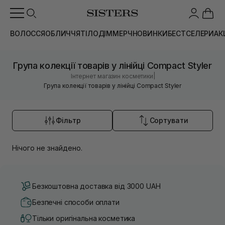
ВОЛОССЯ
ОБЛИЧЧЯ
ТІЛО
ДІМ
МЕРЧ
НОВИНКИ
БЕСТСЕЛЕРИ
АК
Група колекції товарів у лінійці Compact Styler
|
Інтернет магазин косметики
Група колекції товарів у лінійці Compact Styler
Фільтр
Сортувати
Нічого не знайдено.
Безкоштовна доставка від 3000 UAH
Безпечні способи оплати
Тільки оригінальна косметика