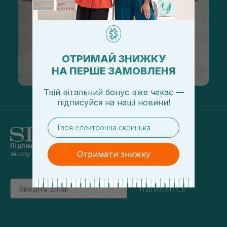
ОТРИМАЙ ЗНИЖКУ
НА ПЕРШЕ ЗАМОВЛЕНЯ
Твій вітальний бонус вже чекає —
підписуйся
на
наші новини!
email
Підпишись на наші новини
та отримуй
Отримати знижку
знижку 5% на перше замовлення
Email
підписатись