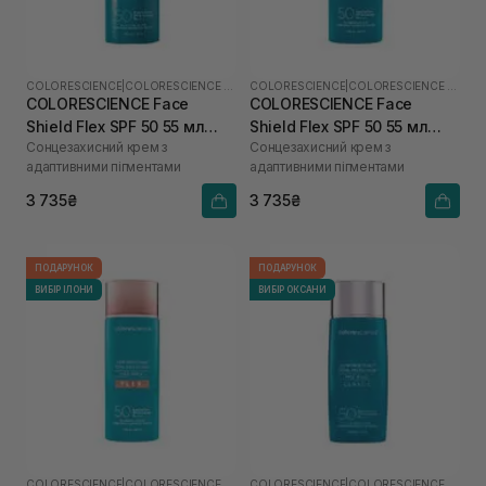
COLORESCIENCE
|
COLORESCIENCE SHIELD
COLORESCIENCE
|
COLORESCIENCE SHIELD
COLORESCIENCE Face
COLORESCIENCE Face
Shield Flex SPF 50 55 мл
Shield Flex SPF 50 55 мл
Сонцезахисний крем з
Сонцезахисний крем з
(Light)
(Medium)
адаптивними пігментами
адаптивними пігментами
3 735₴
3 735₴
ПОДАРУНОК
ПОДАРУНОК
ВИБІР ІЛОНИ
ВИБІР ОКСАНИ
COLORESCIENCE
|
COLORESCIENCE SHIELD
COLORESCIENCE
|
COLORESCIENCE SHIELD