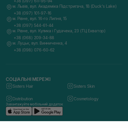
+38 (097) 611-95-94
м. Львів, вул. Академіка Підстригача, 1В (Duck's Lake)
+38 (097) 101-97-16
м. Рівне, вул. 16-го Липня, 15
+38 (097) 544-61-44
м. Рівне, вул. Кулика і Гудачека, 23 (ТЦ Екватор)
+38 (068) 209-34-88
м. Луцьк, вул. Винниченка, 4
+38 (098) 076-60-62
СОЦІАЛЬНІ МЕРЕЖІ
Sisters Hair
Sisters Skin
Distribution
Cosmetology
Завантажуйте мобільний додаток