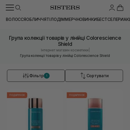
ВОЛОССЯ
ОБЛИЧЧЯ
ТІЛО
ДІМ
МЕРЧ
НОВИНКИ
БЕСТСЕЛЕРИ
АК
Група колекції товарів у лінійці Colorescience
Shield
|
Інтернет магазин косметики
Група колекції товарів у лінійці Colorescience Shield
Фільтр
Сортувати
1
ПОДАРУНОК
ПОДАРУНОК