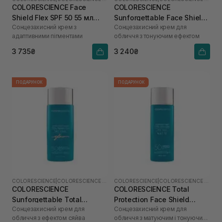
COLORESCIENCE Face
COLORESCIENCE
Shield Flex SPF 50 55 мл
Sunforgettable Face Shield
Сонцезахисний крем з
Сонцезахисний крем для
(Fair)
Classic SPF 50 55 мл
адаптивними пігментами
обличчя з тонуючим ефектом
3 735₴
3 240₴
ПОДАРУНОК
ПОДАРУНОК
COLORESCIENCE
|
COLORESCIENCE SHIELD
COLORESCIENCE
|
COLORESCIENCE SHIELD
COLORESCIENCE
COLORESCIENCE Total
Sunforgettable Total
Protection Face Shield
Сонцезахисний крем для
Сонцезахисний крем для
Protection Face Shield Glow
Matte SPF 50 55 мл
обличчя з ефектом сяйва
обличчя з матуючим і тонуючим
SPF 50 55 мл