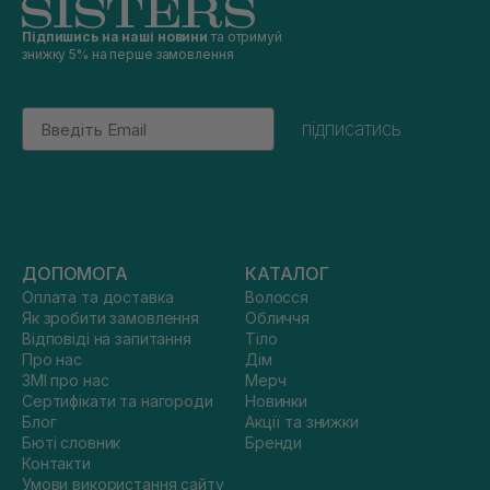
Підпишись на наші новини
та отримуй
знижку 5% на перше замовлення
Email
підписатись
ДОПОМОГА
КАТАЛОГ
Оплата та доставка
Волосся
Як зробити замовлення
Обличчя
Відповіді на запитання
Тіло
Про нас
Дім
ЗМІ про нас
Мерч
Сертифікати та нагороди
Новинки
Блог
Акції та знижки
Бюті словник
Бренди
Контакти
Умови використання сайту