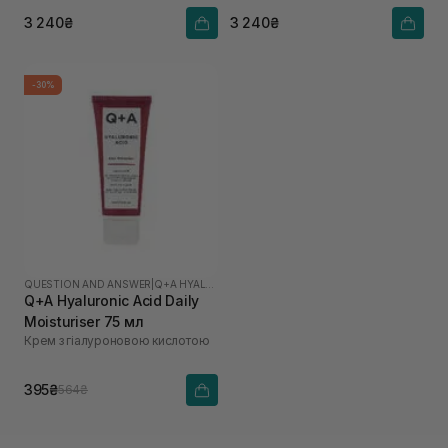
ефектом
3 240₴
3 240₴
-30%
QUESTION AND ANSWER
|
Q+A HYALURONIC ACID
Q+A Hyaluronic Acid Daily
Moisturiser 75 мл
Крем з гіалуроновою кислотою
395₴
564₴