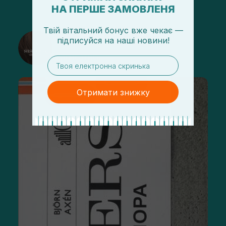
НА ПЕРШЕ ЗАМОВЛЕНЯ
Твій вітальний бонус вже чекає —
@sisters_stelmakh в Instagram
підписуйся
на
наші новини!
Підписатися
email
Отримати знижку