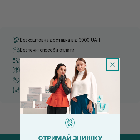
Безкоштовна доставка від 3000 UAH
Безпечні способи оплати
Тільки оригінальна косметика
Система бонусів та лояльності
Кращі ціни та топ товари
Рекомендації від косметологів
ОТРИМАЙ ЗНИЖКУ