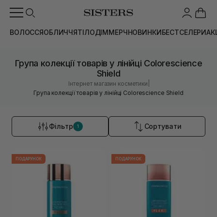
ВОЛОССЯ
ОБЛИЧЧЯ
ТІЛО
ДІМ
МЕРЧ
НОВИНКИ
БЕСТСЕЛЕРИ
АК
Група колекції товарів у лінійці Colorescience
Shield
|
Інтернет магазин косметики
Група колекції товарів у лінійці Colorescience Shield
Фільтр
Сортувати
1
ПОДАРУНОК
ПОДАРУНОК