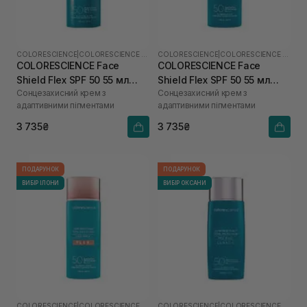
COLORESCIENCE
|
COLORESCIENCE SHIELD
COLORESCIENCE
|
COLORESCIENCE SHIELD
COLORESCIENCE Face
COLORESCIENCE Face
Shield Flex SPF 50 55 мл
Shield Flex SPF 50 55 мл
Сонцезахисний крем з
Сонцезахисний крем з
(Light)
(Medium)
адаптивними пігментами
адаптивними пігментами
3 735₴
3 735₴
ПОДАРУНОК
ПОДАРУНОК
ВИБІР ІЛОНИ
ВИБІР ОКСАНИ
COLORESCIENCE
|
COLORESCIENCE SHIELD
COLORESCIENCE
|
COLORESCIENCE SHIELD