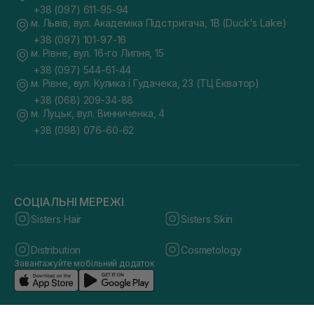
+38 (097) 611-95-94
м. Львів, вул. Академіка Підстригача, 1В (Duck's Lake)
+38 (097) 101-97-16
м. Рівне, вул. 16-го Липня, 15
+38 (097) 544-61-44
м. Рівне, вул. Кулика і Гудачека, 23 (ТЦ Екватор)
+38 (068) 209-34-88
м. Луцьк, вул. Винниченка, 4
+38 (098) 076-60-62
СОЦІАЛЬНІ МЕРЕЖІ
Sisters Hair
Sisters Skin
Distribution
Cosmetology
Завантажуйте мобільний додаток