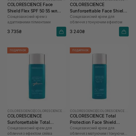
COLORESCIENCE Face
COLORESCIENCE
Shield Flex SPF 50 55 мл
Sunforgettable Face Shield
Сонцезахисний крем з
Сонцезахисний крем для
(Fair)
Classic SPF 50 55 мл
адаптивними пігментами
обличчя з тонуючим ефектом
3 735₴
3 240₴
ПОДАРУНОК
ПОДАРУНОК
COLORESCIENCE
|
COLORESCIENCE SHIELD
COLORESCIENCE
|
COLORESCIENCE SHIELD
COLORESCIENCE
COLORESCIENCE Total
Sunforgettable Total
Protection Face Shield
Сонцезахисний крем для
Сонцезахисний крем для
Protection Face Shield Glow
Matte SPF 50 55 мл
обличчя з ефектом сяйва
обличчя з матуючим і тонуючим
SPF 50 55 мл