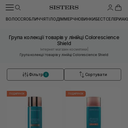
ВОЛОССЯ
ОБЛИЧЧЯ
ТІЛО
ДІМ
МЕРЧ
НОВИНКИ
БЕСТСЕЛЕРИ
АК
Група колекції товарів у лінійці Colorescience
Shield
|
Інтернет магазин косметики
Група колекції товарів у лінійці Colorescience Shield
Фільтр
Сортувати
2
ПОДАРУНОК
ПОДАРУНОК