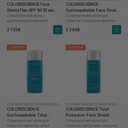
COLORESCIENCE Face
COLORESCIENCE
Shield Flex SPF 50 55 мл
Sunforgettable Face Shield
Сонцезахисний крем з
Сонцезахисний крем для
(Fair)
Classic SPF 50 55 мл
адаптивними пігментами
обличчя з тонуючим ефектом
3 735₴
3 240₴
ПОДАРУНОК
ПОДАРУНОК
COLORESCIENCE
|
COLORESCIENCE SHIELD
COLORESCIENCE
|
COLORESCIENCE SHIELD
COLORESCIENCE
COLORESCIENCE Total
Sunforgettable Total
Protection Face Shield
Сонцезахисний крем для
Сонцезахисний крем для
Protection Face Shield Glow
Matte SPF 50 55 мл
обличчя з ефектом сяйва
обличчя з матуючим і тонуючим
SPF 50 55 мл