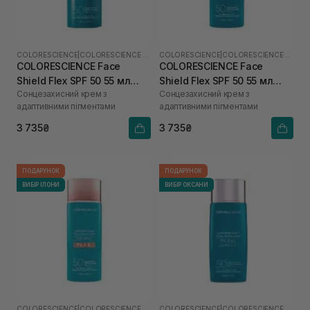
COLORESCIENCE
|
COLORESCIENCE SHIELD
COLORESCIENCE
|
COLORESCIENCE SHIELD
COLORESCIENCE Face
COLORESCIENCE Face
Shield Flex SPF 50 55 мл
Shield Flex SPF 50 55 мл
Сонцезахисний крем з
Сонцезахисний крем з
(Light)
(Medium)
адаптивними пігментами
адаптивними пігментами
3 735₴
3 735₴
ПОДАРУНОК
ПОДАРУНОК
ВИБІР ІЛОНИ
ВИБІР ОКСАНИ
COLORESCIENCE
|
COLORESCIENCE SHIELD
COLORESCIENCE
|
COLORESCIENCE SHIELD