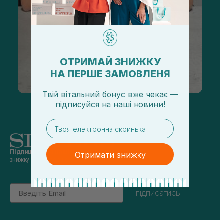
ОТРИМАЙ ЗНИЖКУ
НА ПЕРШЕ ЗАМОВЛЕНЯ
Твій вітальний бонус вже чекає —
підписуйся
на
наші новини!
email
Підпишись на наші новини
та отримуй
Отримати знижку
знижку 5% на перше замовлення
Email
підписатись