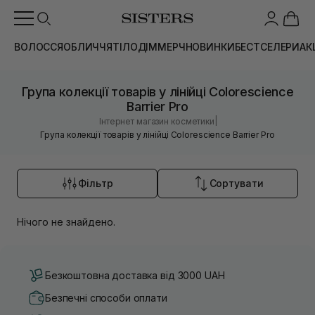
ВОЛОССЯ
ОБЛИЧЧЯ
ТІЛО
ДІМ
МЕРЧ
НОВИНКИ
БЕСТСЕЛЕРИ
АК
Група колекції товарів у лінійці Colorescience
Barrier Pro
|
Інтернет магазин косметики
Група колекції товарів у лінійці Colorescience Barrier Pro
Фільтр
Сортувати
Нічого не знайдено.
Безкоштовна доставка від 3000 UAH
Безпечні способи оплати