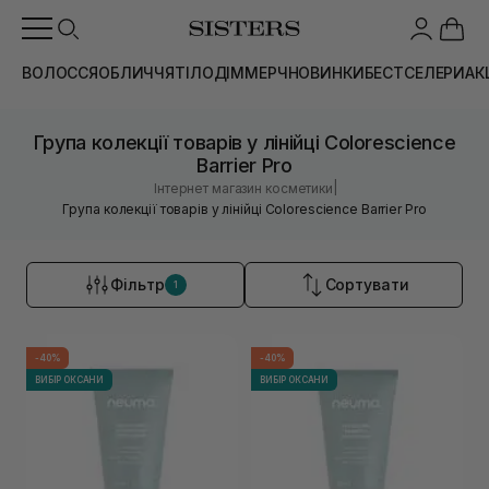
ВОЛОССЯ
ОБЛИЧЧЯ
ТІЛО
ДІМ
МЕРЧ
НОВИНКИ
БЕСТСЕЛЕРИ
АК
Група колекції товарів у лінійці Colorescience
Barrier Pro
|
Інтернет магазин косметики
Група колекції товарів у лінійці Colorescience Barrier Pro
Фільтр
Сортувати
1
-40%
-40%
ВИБІР ОКСАНИ
ВИБІР ОКСАНИ