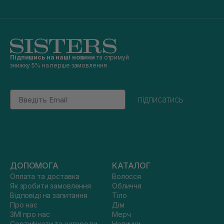
Підпишись на наші новини
та отримуй
знижку 5% на перше замовлення
Email
підписатись
ДОПОМОГА
КАТАЛОГ
Оплата та доставка
Волосся
Як зробити замовлення
Обличчя
Відповіді на запитання
Тіло
Про нас
Дім
ЗМІ про нас
Мерч
Сертифікати та нагороди
Новинки