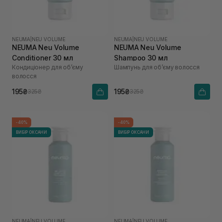
NEUMA
|
NEU VOLUME
NEUMA
|
NEU VOLUME
NEUMA Neu Volume
NEUMA Neu Volume
Conditioner 30 мл
Shampoo 30 мл
Кондиціонер для обʼєму
Шампунь для обʼєму волосся
волосся
195₴
195₴
325₴
325₴
-40%
-40%
ВИБІР ОКСАНИ
ВИБІР ОКСАНИ
NEUMA
|
NEU VOLUME
NEUMA
|
NEU VOLUME