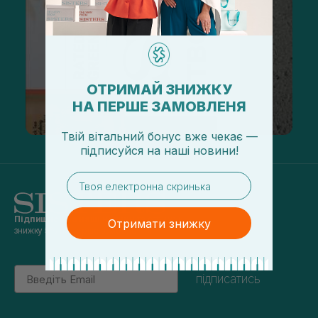
ОТРИМАЙ ЗНИЖКУ
НА ПЕРШЕ ЗАМОВЛЕНЯ
Твій вітальний бонус вже чекає —
підписуйся
на
наші новини!
email
Підпишись на наші новини
та отримуй
Отримати знижку
знижку 5% на перше замовлення
Email
підписатись