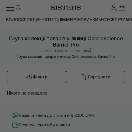
ВОЛОССЯ
ОБЛИЧЧЯ
ТІЛО
ДІМ
МЕРЧ
НОВИНКИ
БЕСТСЕЛЕРИ
АК
Група колекції товарів у лінійці Colorescience
Barrier Pro
|
Інтернет магазин косметики
Група колекції товарів у лінійці Colorescience Barrier Pro
Фільтр
Сортувати
Нічого не знайдено.
Безкоштовна доставка від 3000 UAH
Безпечні способи оплати