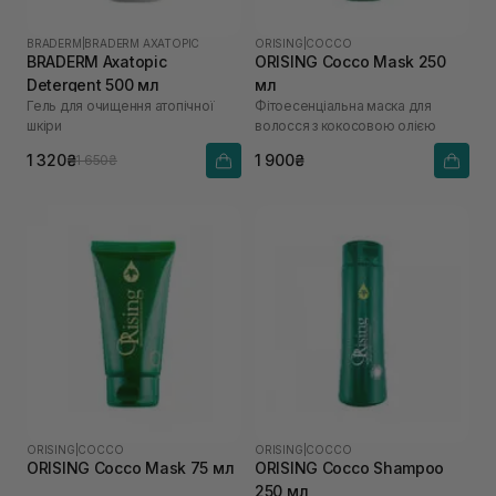
BRADERM
|
BRADERM AXATOPIC
ORISING
|
COCCO
BRADERM Axatopic
ORISING Cocco Mask 250
Detergent 500 мл
мл
Гель для очищення атопічної
Фітоесенціальна маска для
шкіри
волосся з кокосовою олією
1 320₴
1 900₴
1 650₴
ORISING
|
COCCO
ORISING
|
COCCO
ORISING Cocco Mask 75 мл
ORISING Cocco Shampoo
250 мл