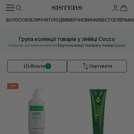
ВОЛОССЯ
ОБЛИЧЧЯ
ТІЛО
ДІМ
МЕРЧ
НОВИНКИ
БЕСТСЕЛЕРИ
АК
Група колекції товарів у лінійці Cocco
|
Інтернет магазин косметики
Група колекції товарів у лінійці Cocco
Фільтр
Сортувати
1
-20%