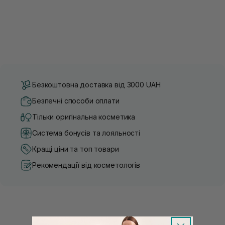
Безкоштовна доставка від 3000 UAH
Безпечні способи оплати
Тільки оригінальна косметика
Система бонусів та лояльності
Кращі ціни та топ товари
Рекомендації від косметологів