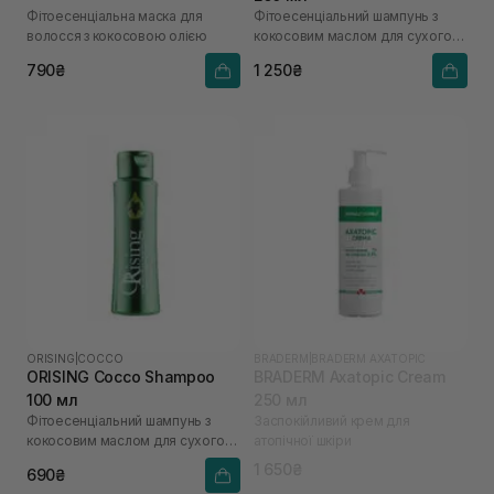
Фітоесенціальна маска для
Фітоесенціальний шампунь з
волосся з кокосовою олією
кокосовим маслом для сухого
волосся
790₴
1 250₴
ORISING
|
COCCO
BRADERM
|
BRADERM AXATOPIC
ORISING Cocco Shampoo
BRADERM Axatopic Cream
100 мл
250 мл
Фітоесенціальний шампунь з
Заспокійливий крем для
кокосовим маслом для сухого
атопічної шкіри
волосся
1 650₴
690₴