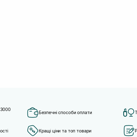
 3000
Безпечні способи оплати
ості
Кращі ціни та топ товари