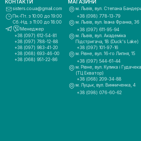
КОНТАКТИ
МАГАЗИНИ
sisters.co.ua@gmail.com
м. Львів, вул. Степана Бандер
Пн.-Пт. з 10:00 до 19:00
+38 (098) 778-13-79
Сб.-Нд. з 11:00 до 18:00
м. Львів, вул. Івана Франка, 36
Менеджер
+38 (097) 611-95-94
+38 (097) 612-54-81
м. Львів, вул. Академіка
+38 (097) 788-12-88
Підстригача, 1В (Duck's Lake)
+38 (097) 983-41-20
+38 (097) 101-97-16
+38 (068) 693-46-00
м. Рівне, вул. 16-го Липня, 15
+38 (068) 951-22-86
+38 (097) 544-61-44
м. Рівне, вул. Кулика і Гудачека
(ТЦ Екватор)
+38 (068) 209-34-88
м. Луцьк, вул. Винниченка, 4
+38 (098) 076-60-62