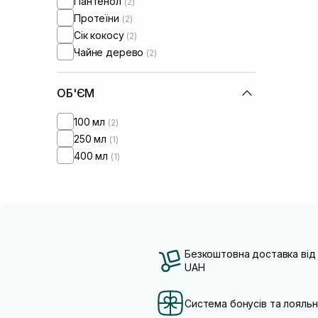
Пантенол
(2)
Протеїни
(2)
Сік кокосу
(2)
Чайне дерево
(2)
ОБ'ЄМ
100 мл
(2)
250 мл
(1)
400 мл
(1)
Безкоштовна доставка від
UAH
Система бонусів та лояльн