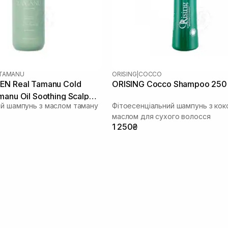
TAMANU
ORISING
|
COCCO
EN Real Tamanu Cold
ORISING Cocco Shampoo 250
anu Oil Soothing Scalp
ий шампунь з маслом таману
Фітоесенціальний шампунь з ко
00 мл
маслом для сухого волосся
1 250₴