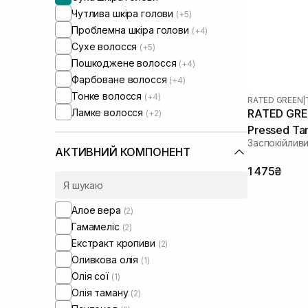
Чутлива шкіра голови
(+5)
Проблемна шкіра голови
(+4)
Сухе волосся
(+5)
Пошкоджене волосся
(+4)
Фарбоване волосся
(+4)
Тонке волосся
(+4)
RATED GREEN
|
Ламке волосся
RATED GRE
(+2)
Pressed Tam
Заспокійлив
Shampoo 4
АКТИВНИЙ КОМПОНЕНТ
1 475₴
Алое вера
(2)
Гамамеліс
(2)
Екстракт кропиви
(2)
Оливкова олія
(1)
Олія сої
(1)
Олія таману
(2)