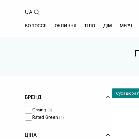
UA
ВОЛОССЯ
ОБЛИЧЧЯ
ТІЛО
ДІМ
МЕРЧ
Г
Суха шкіра 
БРЕНД
Orising
(2)
Rated Green
(4)
ЦІНА