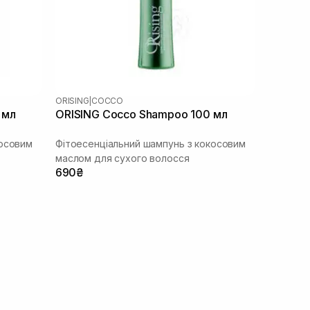
ORISING
|
COCCO
 мл
ORISING Cocco Shampoo 100 мл
косовим
Фітоесенціальний шампунь з кокосовим
маслом для сухого волосся
690₴