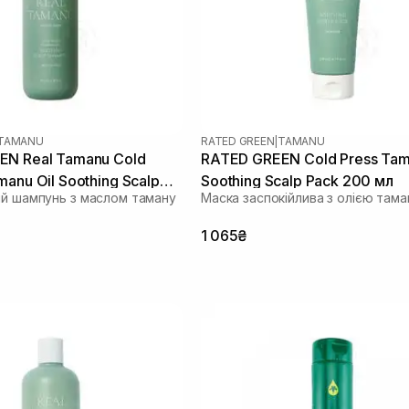
TAMANU
RATED GREEN
|
TAMANU
EN Real Tamanu Cold
RATED GREEN Cold Press Ta
anu Oil Soothing Scalp
Soothing Scalp Pack 200 мл
ий шампунь з маслом таману
Маска заспокійлива з олією тама
00 мл
1 065₴