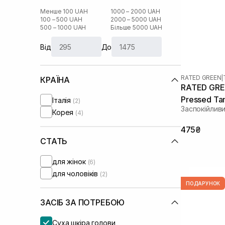
Менше 100 UAH
1000 – 2000 UAH
100 – 500 UAH
2000 – 5000 UAH
500 – 1000 UAH
Більше 5000 UAH
Від
До
RATED GREEN
|
КРАЇНА
RATED GRE
Pressed Tam
Італія
(2)
Заспокійлив
Shampoo 1
Корея
(4)
475₴
СТАТЬ
для жінок
(6)
для чоловіків
(2)
ПОДАРУНОК
ЗАСІБ ЗА ПОТРЕБОЮ
Суха шкіра голови