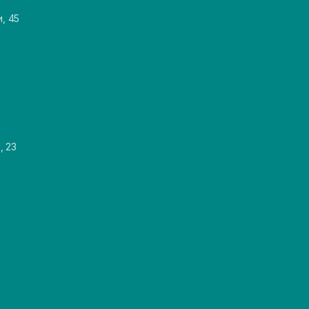
и, 45
, 23