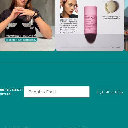
Email
ини
та отримуй
підписатись
влення