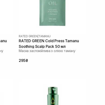
RATED GREEN
|
TAMANU
manu
RATED GREEN Cold Press Tamanu
Soothing Scalp Pack 50 мл
ну
Маска заспокійлива з олією таману
295₴