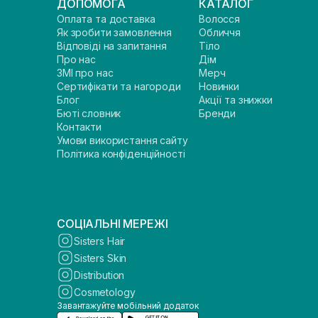
ДОПОМОГА
КАТАЛОГ
Оплата та доставка
Волосся
Як зробити замовлення
Обличчя
Відповіді на запитання
Тіло
Про нас
Дім
ЗМІ про нас
Мерч
Сертифікати та нагороди
Новинки
Блог
Акції та знижки
Бюті словник
Бренди
Контакти
Умови використання сайту
Політика конфіденційності
СОЦІАЛЬНІ МЕРЕЖІ
Sisters Hair
Sisters Skin
Distribution
Cosmetology
Завантажуйте мобільний додаток