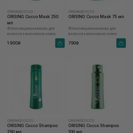
ORISING
|
COCCO
ORISING
|
COCCO
ORISING Cocco Mask 250
ORISING Cocco Mask 75 мл
мл
Фітоесенціальна маска для
Фітоесенціальна маска для
волосся з кокосовою олією
волосся з кокосовою олією
1 900₴
790₴
ORISING
|
COCCO
ORISING
|
COCCO
ORISING Cocco Shampoo
ORISING Cocco Shampoo
250 мл
100 мл