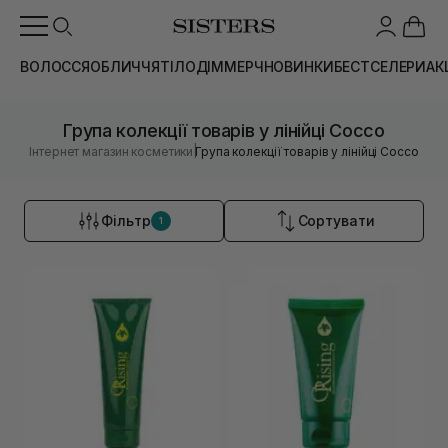
ВОЛОССЯ
ОБЛИЧЧЯ
ТІЛО
ДІМ
МЕРЧ
НОВИНКИ
БЕСТСЕЛЕРИ
АК
Група колекції товарів у лінійці Cocco
|
Інтернет магазин косметики
Група колекції товарів у лінійці Cocco
Фільтр
Сортувати
1