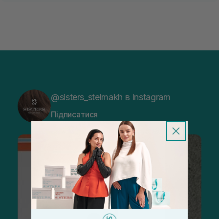
@sisters_stelmakh в Instagram
Підписатися