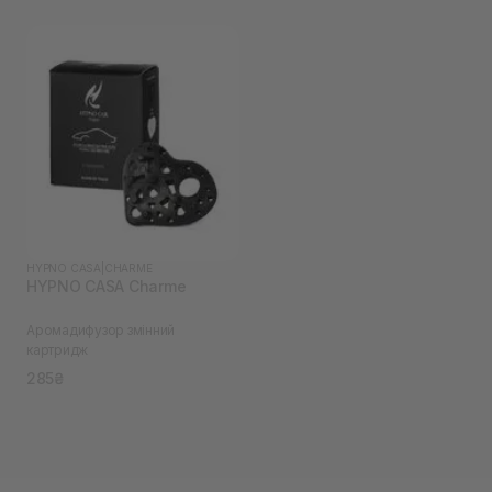
HYPNO CASA
|
CHARME
HYPNO CASA Charme
Аромадифузор змінний
картридж
285₴