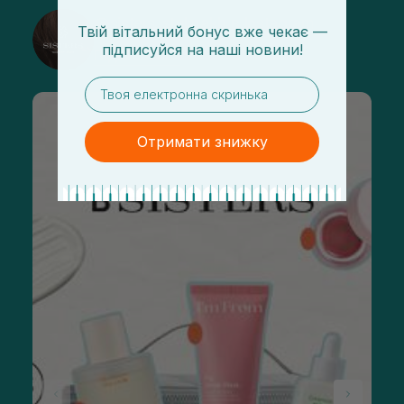
@sisters_stelmakh в Instagram
Твій вітальний бонус вже чекає —
підписуйся
на
наші новини!
Підписатися
email
Отримати знижку