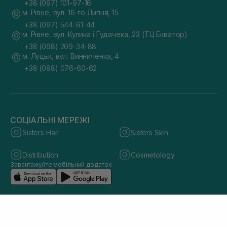
+38 (097) 101-97-16
м. Рівне, вул. 16-го Липня, 15
+38 (097) 544-61-44
м. Рівне, вул. Кулика і Гудачека, 23 (ТЦ Екватор)
+38 (068) 209-34-88
м. Луцьк, вул. Винниченка, 4
+38 (098) 076-60-62
СОЦІАЛЬНІ МЕРЕЖІ
Sisters Hair
Sisters Skin
Distribution
Cosmetology
Завантажуйте мобільний додаток