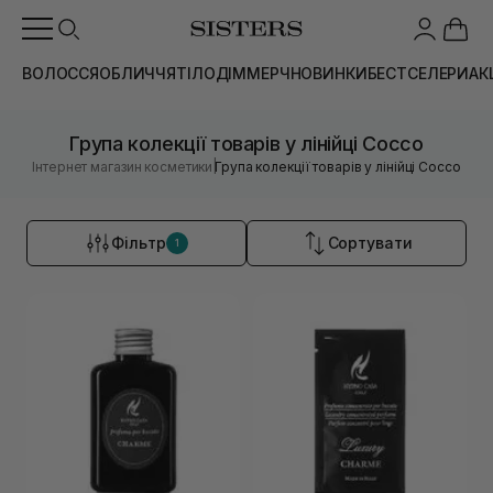
ВОЛОССЯ
ОБЛИЧЧЯ
ТІЛО
ДІМ
МЕРЧ
НОВИНКИ
БЕСТСЕЛЕРИ
АК
Група колекції товарів у лінійці Cocco
|
Інтернет магазин косметики
Група колекції товарів у лінійці Cocco
Фільтр
Сортувати
1