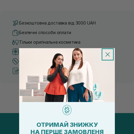
Безкоштовна доставка від 3000 UAH
Безпечні способи оплати
Тільки оригінальна косметика
Система бонусів та лояльності
Кращі ціни та топ товари
Рекомендації від косметологів
ОТРИМАЙ ЗНИЖКУ
НА ПЕРШЕ ЗАМОВЛЕНЯ