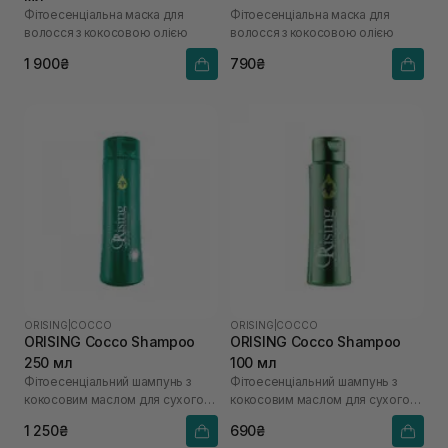
Фітоесенціальна маска для
Фітоесенціальна маска для
волосся з кокосовою олією
волосся з кокосовою олією
1 900₴
790₴
ORISING
|
COCCO
ORISING
|
COCCO
ORISING Cocco Shampoo
ORISING Cocco Shampoo
250 мл
100 мл
Фітоесенціальний шампунь з
Фітоесенціальний шампунь з
кокосовим маслом для сухого
кокосовим маслом для сухого
волосся
волосся
1 250₴
690₴