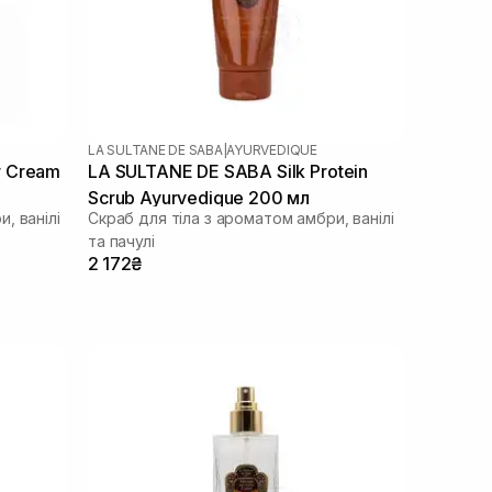
LA SULTANE DE SABA
|
AYURVEDIQUE
r Cream
LA SULTANE DE SABA Silk Protein
Scrub Ayurvedique 200 мл
, ванілі
Скраб для тіла з ароматом амбри, ванілі
та пачулі
2 172₴