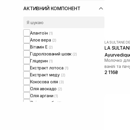
АКТИВНИЙ КОМПОНЕНТ
Алантоїн
(1)
Алое вера
(2)
LA SULTANE D
Вітамін Е
(2)
LA SULTANE
Гідролізований шовк
(2)
Ayurvediqu
Молочко для
Гліцерин
(1)
ванілі та пач
Екстракт лотоса
(1)
2 116₴
Екстракт меду
(2)
Кокосова олія
(3)
Олія авокадо
(2)
Олія аргани
(1)
Олія жожоба
(2)
Олія мигдалю
(5)
Олія ши
(5)
Сечовина
(1)