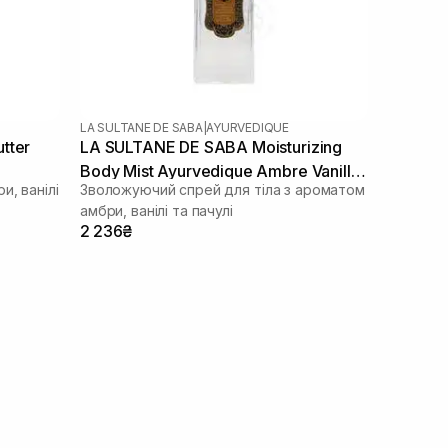
LA SULTANE DE SABA
|
AYURVEDIQUE
tter
LA SULTANE DE SABA Moisturizing
Body Mist Ayurvedique Ambre Vanille
и, ванілі
Зволожуючий спрей для тіла з ароматом
Patchouli 200 мл
амбри, ванілі та пачулі
2 236₴