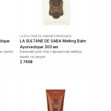
LA SULTANE DE SABA
|
AYURVEDIQUE
dique
LA SULTANE DE SABA Melting Balm
Ayurvedique 300 мл
, ванілі
Бальзам для тіла з ароматом амбри,
ванілі та пачулі
2 746₴