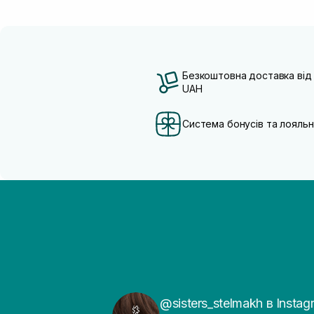
Безкоштовна доставка від
UAH
Система бонусів та лояльн
@sisters_stelmakh в Instag