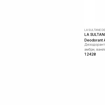
LA SULTANE D
LA SULTANE
Deodorant 
Дезодорант-
амбри, ванілі
1 242₴