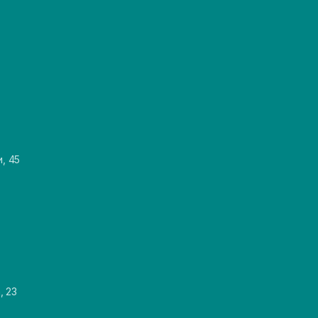
и, 45
, 23