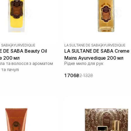
E SABA
|
AYURVEDIQUE
LA SULTANE DE SABA
|
AYURVEDIQUE
 DE SABA Beauty Oil
LA SULTANE DE SABA Creme 
e 200 мл
Mains Ayurvedique 200 мл
іла та волосся з ароматом
Рідке мило для рук
 та пачулі
1 706₴
2 132₴