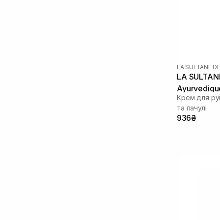
Сквалан
(1)
LA SULTANE D
LA SULTAN
Ayurvediqu
Крем для рук
та пачулі
936₴