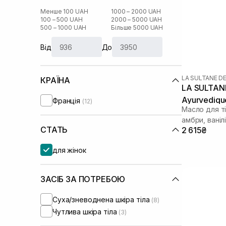
Менше 100 UAH
1000 – 2000 UAH
100 – 500 UAH
2000 – 5000 UAH
500 – 1000 UAH
Більше 5000 UAH
Від
До
LA SULTANE D
КРАЇНА
LA SULTANE
Ayurvediqu
Франція
(12)
Масло для т
амбри, ванілі
СТАТЬ
2 615₴
для жінок
ЗАСІБ ЗА ПОТРЕБОЮ
Суха/зневоднена шкіра тіла
(8)
Чутлива шкіра тіла
(3)