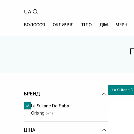
UA
ВОЛОССЯ
ОБЛИЧЧЯ
ТІЛО
ДІМ
МЕРЧ
Г
La Sultane 
БРЕНД
La Sultane De Saba
Orising
(+4)
ЦІНА