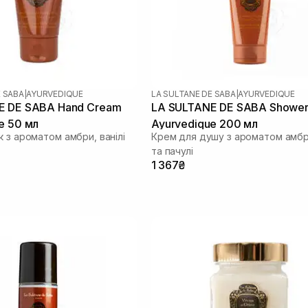
E SABA
|
AYURVEDIQUE
LA SULTANE DE SABA
|
AYURVEDIQUE
E DE SABA Hand Cream
LA SULTANE DE SABA Showe
e 50 мл
Ayurvedique 200 мл
 з ароматом амбри, ванілі
Крем для душу з ароматом амбри
та пачулі
1 367₴