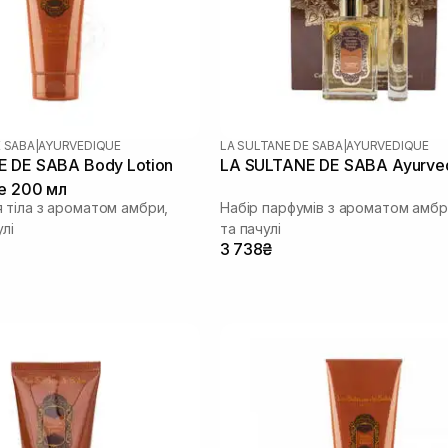
E SABA
|
AYURVEDIQUE
LA SULTANE DE SABA
|
AYURVEDIQUE
 DE SABA Body Lotion
LA SULTANE DE SABA Ayurve
e 200 мл
 тіла з ароматом амбри,
Набір парфумів з ароматом амбри
улі
та пачулі
3 738₴