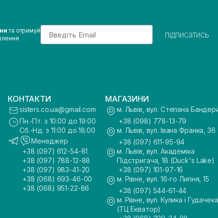
Email
ини
та отримуй
підписатись
влення
КОНТАКТИ
МАГАЗИНИ
sisters.co.ua@gmail.com
м. Львів, вул. Степана Бандер
Пн.-Пт. з 10:00 до 19:00
+38 (098) 778-13-79
Сб.-Нд. з 11:00 до 18:00
м. Львів, вул. Івана Франка, 36
Менеджер
+38 (097) 611-95-94
+38 (097) 612-54-81
м. Львів, вул. Академіка
+38 (097) 788-12-88
Підстригача, 1В (Duck's Lake)
+38 (097) 983-41-20
+38 (097) 101-97-16
+38 (068) 693-46-00
м. Рівне, вул. 16-го Липня, 15
+38 (068) 951-22-86
+38 (097) 544-61-44
м. Рівне, вул. Кулика і Гудачека
(ТЦ Екватор)