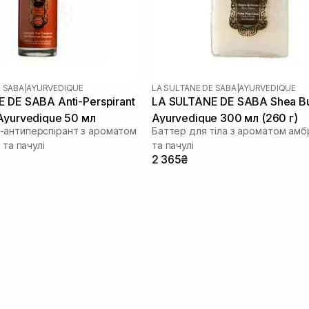
E SABA
|
AYURVEDIQUE
LA SULTANE DE SABA
|
AYURVEDIQUE
 DE SABA Anti-Perspirant
LA SULTANE DE SABA Shea Bu
Ayurvedique 50 мл
Ayurvedique 300 мл (260 г)
антиперспірант з ароматом
Баттер для тіла з ароматом амбр
 та пачулі
та пачулі
2 365₴