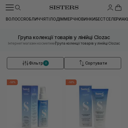
ВОЛОССЯ
ОБЛИЧЧЯ
ТІЛО
ДІМ
МЕРЧ
НОВИНКИ
БЕСТСЕЛЕРИ
АК
Група колекції товарів у лінійці Clozac
|
Інтернет магазин косметики
Група колекції товарів у лінійці Clozac
Фільтр
Сортувати
2
-50%
-50%