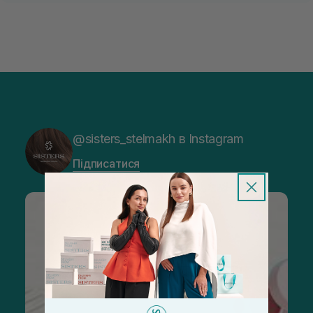
@sisters_stelmakh в Instagram
Підписатися