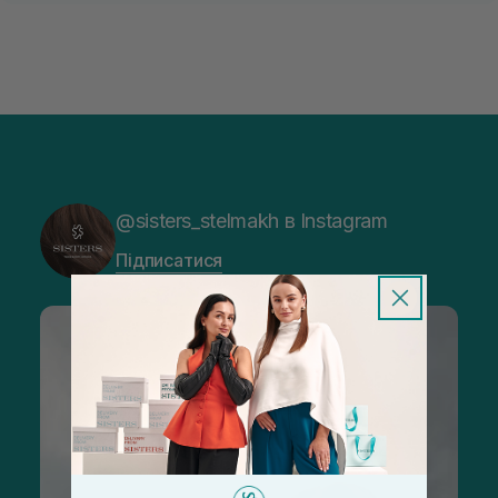
@sisters_stelmakh в Instagram
Підписатися