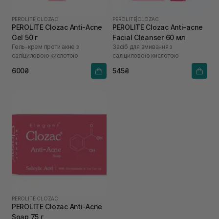
PEROLITE
|
CLOZAC
PEROLITE
|
CLOZAC
PEROLITE Clozac Anti-Acne
PEROLITE Clozac Anti-acne
Gel 50 г
Facial Cleanser 60 мл
Гель-крем проти акне з
Засіб для вмивання з
саліциловою кислотою
саліциловою кислотою
600₴
545₴
PEROLITE
|
CLOZAC
PEROLITE Clozac Anti-Acne
Soap 75 г