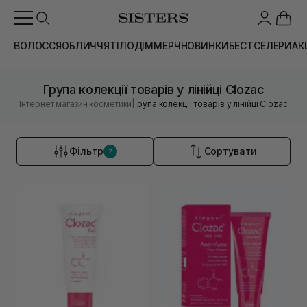
ВОЛОССЯ
ОБЛИЧЧЯ
ТІЛО
ДІМ
МЕРЧ
НОВИНКИ
БЕСТСЕЛЕРИ
АК
Група колекції товарів у лінійці Clozac
|
Інтернет магазин косметики
Група колекції товарів у лінійці Clozac
Фільтр
Сортувати
2