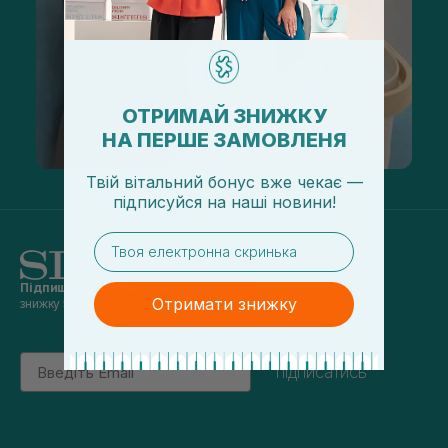
ОТРИМАЙ ЗНИЖКУ
НА ПЕРШЕ ЗАМОВЛЕНЯ
Твій вітальний бонус вже чекає —
підписуйся
на
наші новини!
email
Підпишись на наші новини
та отримуй
Отримати знижку
знижку 5% на перше замовлення
Email
підписатись