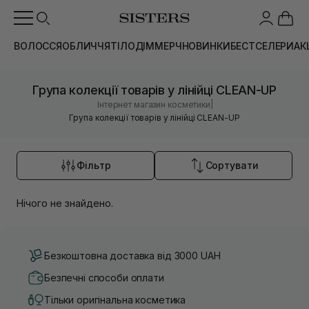
ВОЛОССЯ
ОБЛИЧЧЯ
ТІЛО
ДІМ
МЕРЧ
НОВИНКИ
БЕСТСЕЛЕРИ
АК
Група колекції товарів у лінійці CLEAN-UP
|
Інтернет магазин косметики
Група колекції товарів у лінійці CLEAN-UP
Фільтр
Сортувати
Нічого не знайдено.
Безкоштовна доставка від 3000 UAH
Безпечні способи оплати
Тільки оригінальна косметика