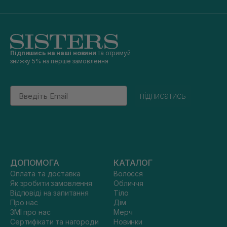
Підпишись на наші новини
та отримуй
знижку 5% на перше замовлення
Email
підписатись
ДОПОМОГА
КАТАЛОГ
Оплата та доставка
Волосся
Як зробити замовлення
Обличчя
Відповіді на запитання
Тіло
Про нас
Дім
ЗМІ про нас
Мерч
Сертифікати та нагороди
Новинки