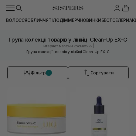
ВОЛОССЯ
ОБЛИЧЧЯ
ТІЛО
ДІМ
МЕРЧ
НОВИНКИ
БЕСТСЕЛЕРИ
АК
Група колекції товарів у лінійці Clean-Up EX-C
|
Інтернет магазин косметики
Група колекції товарів у лінійці Clean-Up EX-C
Фільтр
Сортувати
1