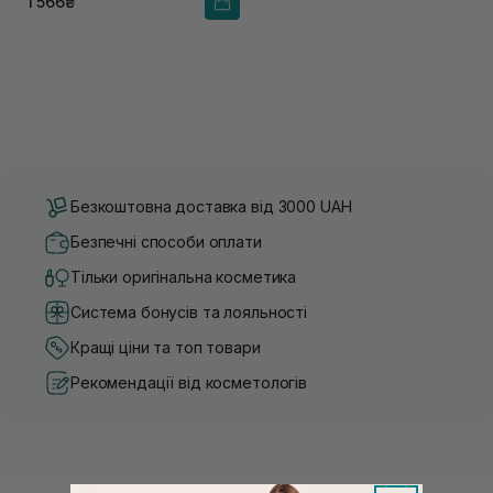
1 566₴
Безкоштовна доставка від 3000 UAH
Безпечні способи оплати
Тільки оригінальна косметика
Система бонусів та лояльності
Кращі ціни та топ товари
Рекомендації від косметологів