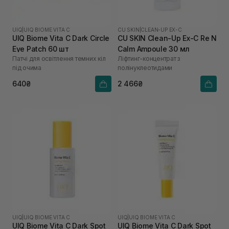
UIQ
|
UIQ BIOME VITA C
CU SKIN
|
CLEAN-UP EX-C
UIQ Biome Vita C Dark Circle
CU SKIN Clean-Up Ex-C Re N
Eye Patch 60 шт
Calm Ampoule 30 мл
Патчі для освітлення темних кіл
Ліфтинг-концентрат з
під очима
полінуклеотидами
640₴
2 466₴
UIQ
|
UIQ BIOME VITA C
UIQ
|
UIQ BIOME VITA C
UIQ Biome Vita C Dark Spot
UIQ Biome Vita C Dark Spot