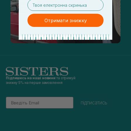
email
Отримати знижку
Підпишись на наші новини
та отримуй
знижку 5% на перше замовлення
Email
підписатись