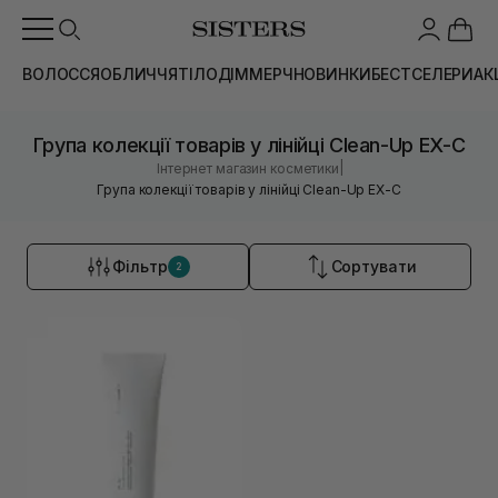
ВОЛОССЯ
ОБЛИЧЧЯ
ТІЛО
ДІМ
МЕРЧ
НОВИНКИ
БЕСТСЕЛЕРИ
АК
Група колекції товарів у лінійці Clean-Up EX-C
|
Інтернет магазин косметики
Група колекції товарів у лінійці Clean-Up EX-C
Фільтр
Сортувати
2