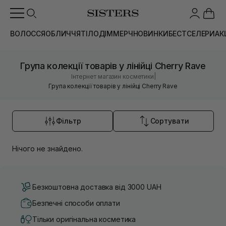
ВОЛОССЯ
ОБЛИЧЧЯ
ТІЛО
ДІМ
МЕРЧ
НОВИНКИ
БЕСТСЕЛЕРИ
АК
Група колекції товарів у лінійці Cherry Rave
|
Інтернет магазин косметики
Група колекції товарів у лінійці Cherry Rave
Фільтр
Сортувати
Нічого не знайдено.
Безкоштовна доставка від 3000 UAH
Безпечні способи оплати
Тільки оригінальна косметика