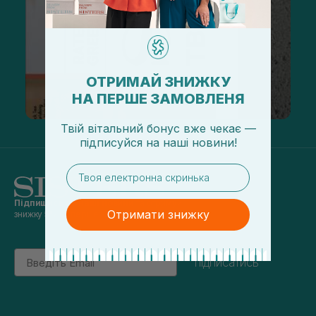
ОТРИМАЙ ЗНИЖКУ
НА ПЕРШЕ ЗАМОВЛЕНЯ
Твій вітальний бонус вже чекає —
підписуйся
на
наші новини!
email
Підпишись на наші новини
та отримуй
Отримати знижку
знижку 5% на перше замовлення
Email
підписатись