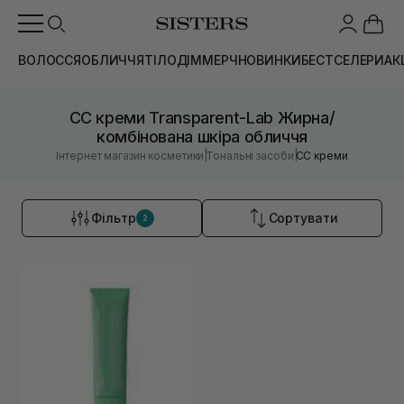
ВОЛОССЯ
ОБЛИЧЧЯ
ТІЛО
ДІМ
МЕРЧ
НОВИНКИ
БЕСТСЕЛЕРИ
АК
CC креми Transparent-Lab Жирна/
комбінована шкіра обличчя
|
|
Інтернет магазин косметики
Тональні засоби
CC креми
Фільтр
Сортувати
2