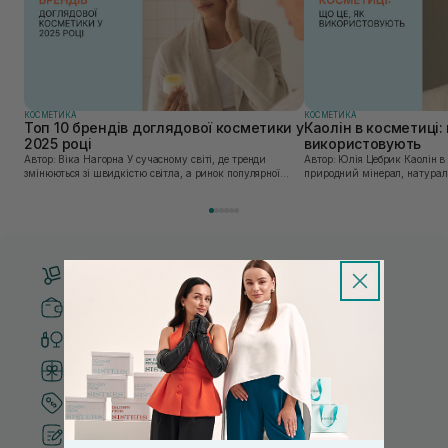
КОСМЕТИКА
КОСМЕТИКА
Топ 10 брендів доглядової косметики у
Каолін в косметиці: 
2025 році
використовують
Автор: Віка Нагорна У сучасному світі, де тренди
Автор: Юлія Цебрик Каолін в косметології – це
змінюються зі швидкістю світла, а ринок популярної
природний мінерал, натураль
косметики переповнений новими пропозиціями, вибір
безліч переваг для шкіри обл
засобу для себе стає справжнім викликом. 2025 р...
завдяки великій кількості ко
Безкоштовна доставка від 3000 UAH
Безпечні способи оплати
Тільки оригінальна косметика
Система бонусів та лояльності
Кращі ціни та топ товари
Рекомендації від косметологів