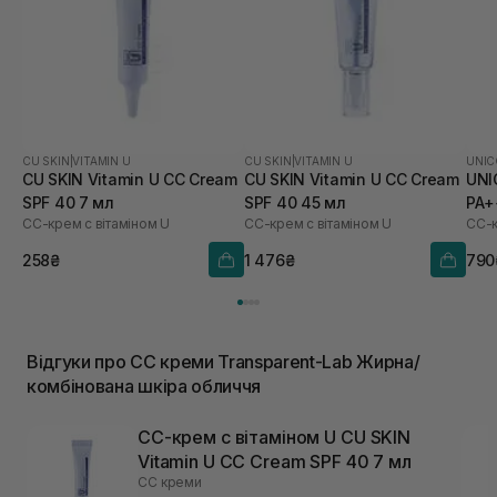
CU SKIN
|
VITAMIN U
CU SKIN
|
VITAMIN U
UNIC
CU SKIN Vitamin U CC Cream
CU SKIN Vitamin U CC Cream
UNI
SPF 40 7 мл
SPF 40 45 мл
PA+
СС-крем с вітаміном U
СС-крем с вітаміном U
258₴
1 476₴
790
Відгуки про CC креми Transparent-Lab Жирна/
комбінована шкіра обличчя
СС-крем с вітаміном U CU SKIN
Vitamin U CC Cream SPF 40 7 мл
CC креми