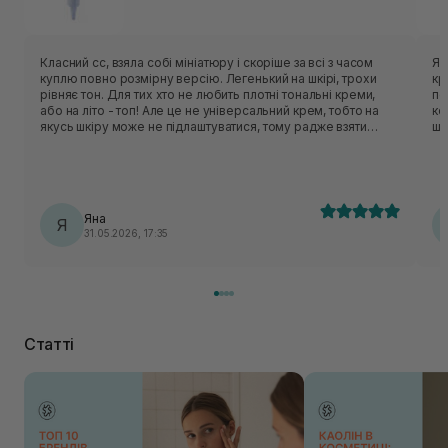
Класний cc, взяла собі мініатюру і скоріше за всі з часом
Я 
куплю повно розмірну версію. Легенький на шкірі, трохи
кр
рівняє тон. Для тих хто не любить плотні тональні креми,
по
або на літо - топ! Але це не універсальний крем, тобто на
ко
якусь шкіру може не підлаштуватися, тому радже взяти
шк
спочатку міні версію і перевірити чи воно вам підійде) І
зб
звісно його краще наносити пальчиками
кр
Яна
Я
31.05.2026, 17:35
Статті