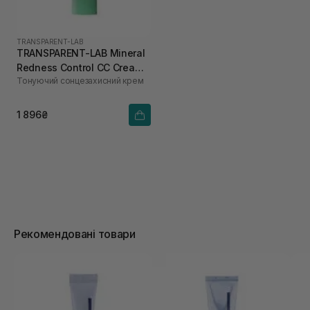
TRANSPARENT-LAB
TRANSPARENT-LAB Mineral
Redness Control CC Cream
Тонуючий сонцезахисний крем
SPF50 45 мл
1 896₴
Рекомендовані товари