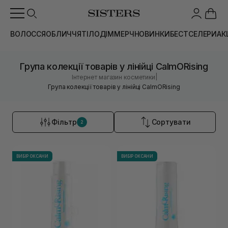
ВОЛОССЯ
ОБЛИЧЧЯ
ТІЛО
ДІМ
МЕРЧ
НОВИНКИ
БЕСТСЕЛЕРИ
АК
Група колекції товарів у лінійці CalmORising
|
Інтернет магазин косметики
Група колекції товарів у лінійці CalmORising
Фільтр
Сортувати
2
ВИБІР ОКСАНИ
ВИБІР ОКСАНИ