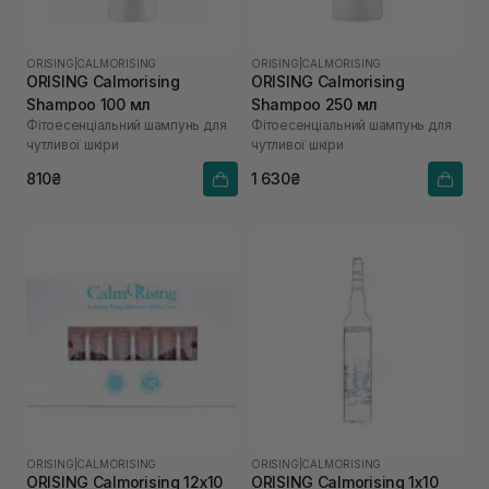
ORISING
|
CALMORISING
ORISING
|
CALMORISING
ORISING Calmorising
ORISING Calmorising
Shampoo 100 мл
Shampoo 250 мл
Фітоесенціальний шампунь для
Фітоесенціальний шампунь для
чутливої шкіри
чутливої шкіри
810₴
1 630₴
ORISING
|
CALMORISING
ORISING
|
CALMORISING
ORISING Calmorising 12х10
ORISING Calmorising 1х10