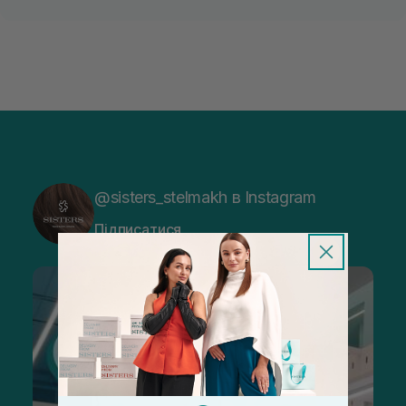
@sisters_stelmakh в Instagram
Підписатися