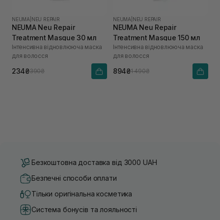
NEUMA
|
NEU REPAIR
NEUMA
|
NEU REPAIR
NEUMA Neu Repair
NEUMA Neu Repair
Treatment Masque 30 мл
Treatment Masque 150 мл
Інтенсивна відновлююча маска
Інтенсивна відновлююча маска
для волосся
для волосся
234₴
894₴
390₴
1 490₴
Безкоштовна доставка від 3000 UAH
Безпечні способи оплати
Тільки оригінальна косметика
Система бонусів та лояльності