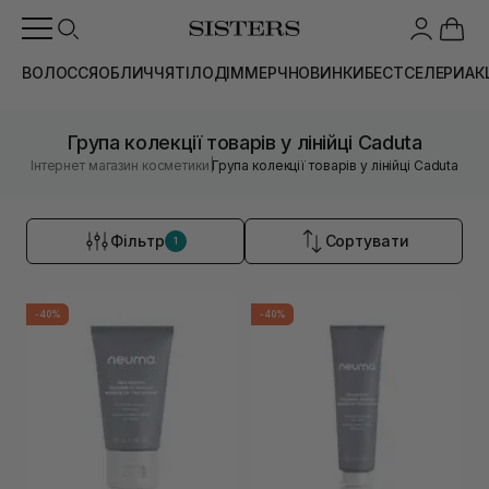
ВОЛОССЯ
ОБЛИЧЧЯ
ТІЛО
ДІМ
МЕРЧ
НОВИНКИ
БЕСТСЕЛЕРИ
АК
Група колекції товарів у лінійці Caduta
|
Інтернет магазин косметики
Група колекції товарів у лінійці Caduta
Фільтр
Сортувати
1
-40%
-40%