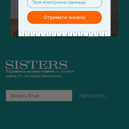
Отримати знижку
Підпишись на наші новини
та отримуй
знижку 5% на перше замовлення
Email
підписатись