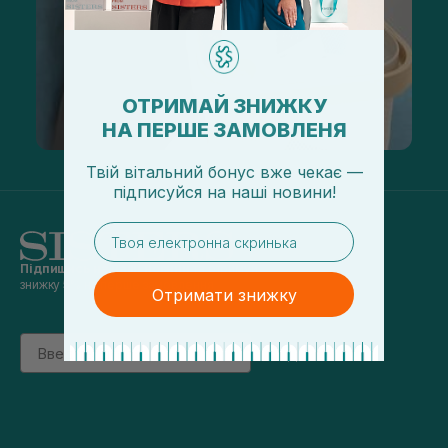
ОТРИМАЙ ЗНИЖКУ
НА ПЕРШЕ ЗАМОВЛЕНЯ
Твій вітальний бонус вже чекає —
підписуйся
на
наші новини!
email
Підпишись на наші новини
та отримуй
знижку 5% на перше замовлення
Отримати знижку
Email
підписатись