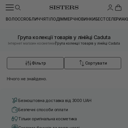
ВОЛОССЯ
ОБЛИЧЧЯ
ТІЛО
ДІМ
МЕРЧ
НОВИНКИ
БЕСТСЕЛЕРИ
АК
Група колекції товарів у лінійці Caduta
|
Інтернет магазин косметики
Група колекції товарів у лінійці Caduta
Фільтр
Сортувати
Нічого не знайдено.
Безкоштовна доставка від 3000 UAH
Безпечні способи оплати
Тільки оригінальна косметика
Система бонусів та лояльності