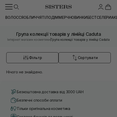
ВОЛОССЯ
ОБЛИЧЧЯ
ТІЛО
ДІМ
МЕРЧ
НОВИНКИ
БЕСТСЕЛЕРИ
АК
Група колекції товарів у лінійці Caduta
|
Інтернет магазин косметики
Група колекції товарів у лінійці Caduta
Фільтр
Сортувати
Нічого не знайдено.
Безкоштовна доставка від 3000 UAH
Безпечні способи оплати
Тільки оригінальна косметика
Система бонусів та лояльності