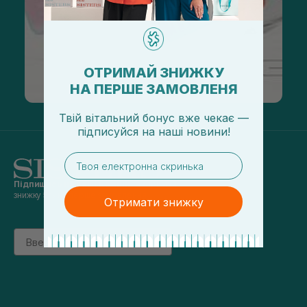
ОТРИМАЙ ЗНИЖКУ
НА ПЕРШЕ ЗАМОВЛЕНЯ
Твій вітальний бонус вже чекає —
підписуйся
на
наші новини!
email
Підпишись на наші новини
та отримуй
знижку 5% на перше замовлення
Отримати знижку
Email
підписатись