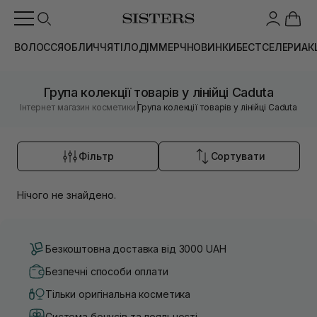
ВОЛОССЯ
ОБЛИЧЧЯ
ТІЛО
ДІМ
МЕРЧ
НОВИНКИ
БЕСТСЕЛЕРИ
АК
Група колекції товарів у лінійці Caduta
|
Інтернет магазин косметики
Група колекції товарів у лінійці Caduta
Фільтр
Сортувати
Нічого не знайдено.
Безкоштовна доставка від 3000 UAH
Безпечні способи оплати
Тільки оригінальна косметика
Система бонусів та лояльності