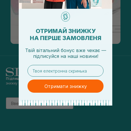
ОТРИМАЙ ЗНИЖКУ
НА ПЕРШЕ ЗАМОВЛЕНЯ
Твій вітальний бонус вже чекає —
підписуйся
на
наші новини!
email
Підпишись на наші новини
та отримуй
знижку 5% на перше замовлення
Отримати знижку
Email
підписатись