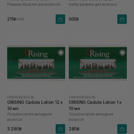
Резинка-браслет для волосся
Набір резинок для волосся
211₴
505₴
325₴
ORISING
|
CADUTA
ORISING
|
CADUTA
ORISING Caduta Lotion 12 х
ORISING Caduta Lotion 1 х
10 мл
10 мл
Лосьйон проти випадіння
Лосьйон проти випадіння
волосся
волосся
3 290₴
280₴