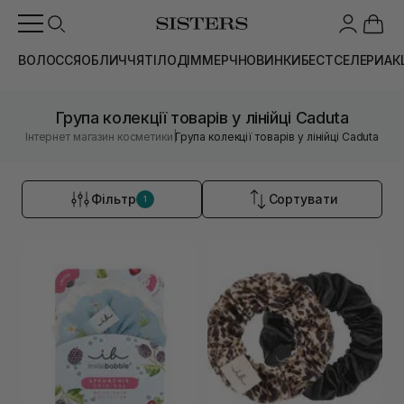
ВОЛОССЯ
ОБЛИЧЧЯ
ТІЛО
ДІМ
МЕРЧ
НОВИНКИ
БЕСТСЕЛЕРИ
АК
Група колекції товарів у лінійці Caduta
|
Інтернет магазин косметики
Група колекції товарів у лінійці Caduta
Фільтр
Сортувати
1