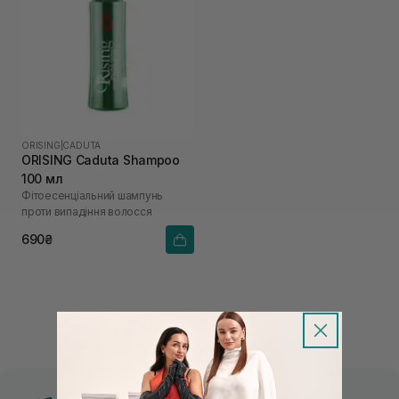
ORISING
|
CADUTA
ORISING Caduta Shampoo
100 мл
Фітоесенціальний шампунь
проти випадіння волосся
690₴