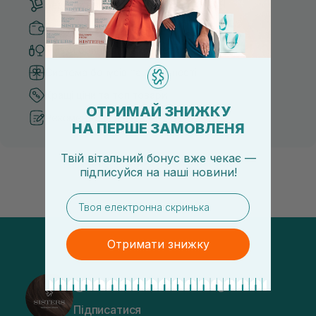
Безкоштовна доставка від 3000 UAH
Безпечні способи оплати
Тільки оригінальна косметика
Система бонусів та лояльності
Кращі ціни та топ товари
ОТРИМАЙ ЗНИЖКУ
Рекомендації від косметологів
НА ПЕРШЕ ЗАМОВЛЕНЯ
Твій вітальний бонус вже чекає —
підписуйся
на
наші новини!
email
Отримати знижку
@sisters_stelmakh в Instagram
Підписатися