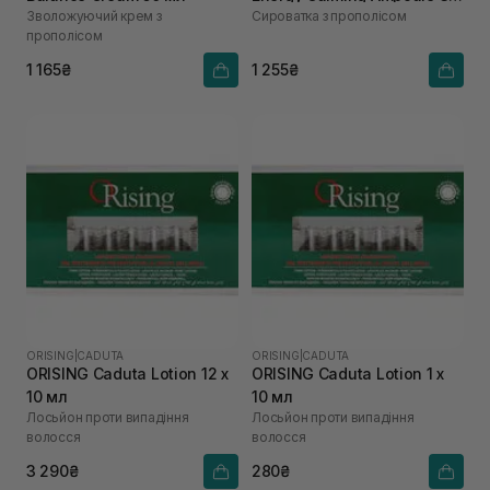
Зволожуючий крем з
Сироватка з прополісом
мл
прополісом
1 165₴
1 255₴
ORISING
|
CADUTA
ORISING
|
CADUTA
ORISING Caduta Lotion 12 х
ORISING Caduta Lotion 1 х
10 мл
10 мл
Лосьйон проти випадіння
Лосьйон проти випадіння
волосся
волосся
3 290₴
280₴