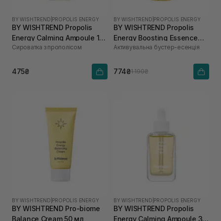
BY WISHTREND
|
PROPOLIS ENERGY
BY WISHTREND
|
PROPOLIS ENERGY
BY WISHTREND Propolis
BY WISHTREND Propolis
Energy Calming Ampoule 10
Energy Boosting Essence
Сироватка з прополісом
Активувальна бустер-есенція
мл
100 мл
475₴
774₴
1 190₴
BY WISHTREND
|
PROPOLIS ENERGY
BY WISHTREND
|
PROPOLIS ENERGY
BY WISHTREND Pro-biome
BY WISHTREND Propolis
Balance Cream 50 мл
Energy Calming Ampoule 30