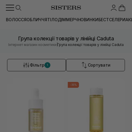
ВОЛОССЯ
ОБЛИЧЧЯ
ТІЛО
ДІМ
МЕРЧ
НОВИНКИ
БЕСТСЕЛЕРИ
АК
Група колекції товарів у лінійці Caduta
|
Інтернет магазин косметики
Група колекції товарів у лінійці Caduta
Фільтр
Сортувати
1
-35%