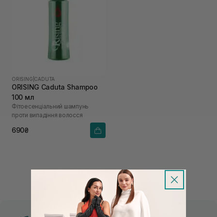
ORISING
|
CADUTA
ORISING Caduta Shampoo
100 мл
Фітоесенціальний шампунь
проти випадіння волосся
690₴