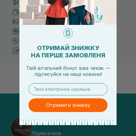
Безкоштовна доставка від 3000 UAH
Безпечні способи оплати
Тільки оригінальна косметика
Система бонусів та лояльності
Кращі ціни та топ товари
ОТРИМАЙ ЗНИЖКУ
Рекомендації від косметологів
НА ПЕРШЕ ЗАМОВЛЕНЯ
Твій вітальний бонус вже чекає —
підписуйся
на
наші новини!
email
Отримати знижку
@sisters_stelmakh в Instagram
Підписатися