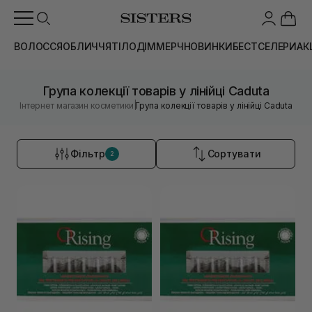
ВОЛОССЯ
ОБЛИЧЧЯ
ТІЛО
ДІМ
МЕРЧ
НОВИНКИ
БЕСТСЕЛЕРИ
АК
Група колекції товарів у лінійці Caduta
|
Інтернет магазин косметики
Група колекції товарів у лінійці Caduta
Фільтр
Сортувати
2