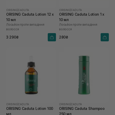
ORISING
|
CADUTA
ORISING
|
CADUTA
ORISING Caduta Lotion 12 х
ORISING Caduta Lotion 1 х
10 мл
10 мл
Лосьйон проти випадіння
Лосьйон проти випадіння
волосся
волосся
3 290₴
280₴
ORISING
|
CADUTA
ORISING
|
CADUTA
ORISING Caduta Lotion 100
ORISING Caduta Shampoo
мл
250 мл