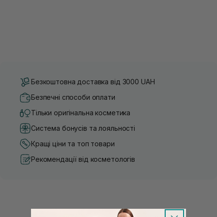
Безкоштовна доставка від 3000 UAH
Безпечні способи оплати
Тільки оригінальна косметика
Система бонусів та лояльності
Кращі ціни та топ товари
Рекомендації від косметологів