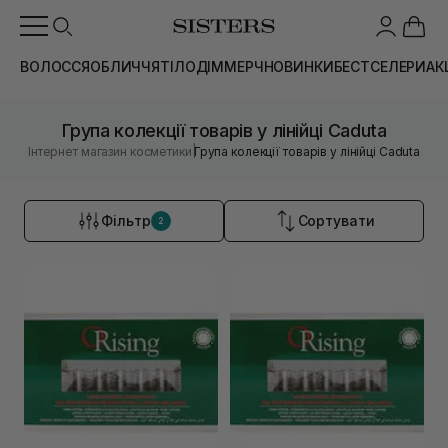
ВОЛОССЯ
ОБЛИЧЧЯ
ТІЛО
ДІМ
МЕРЧ
НОВИНКИ
БЕСТСЕЛЕРИ
АК
Група колекції товарів у лінійці Caduta
|
Інтернет магазин косметики
Група колекції товарів у лінійці Caduta
Фільтр
Сортувати
2