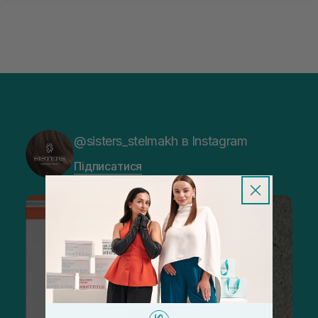
@sisters_stelmakh в Instagram
Підписатися