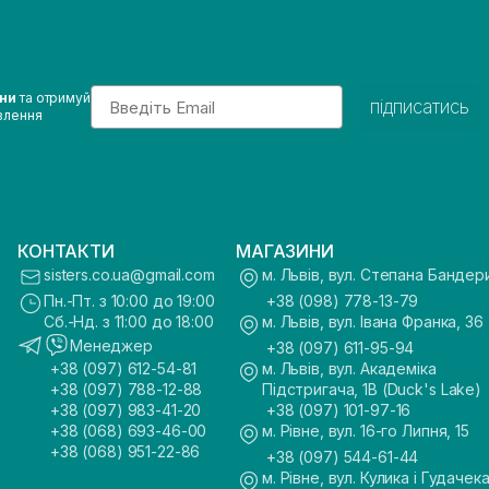
Email
ини
та отримуй
підписатись
влення
КОНТАКТИ
МАГАЗИНИ
sisters.co.ua@gmail.com
м. Львів, вул. Степана Бандер
Пн.-Пт. з 10:00 до 19:00
+38 (098) 778-13-79
Сб.-Нд. з 11:00 до 18:00
м. Львів, вул. Івана Франка, 36
Менеджер
+38 (097) 611-95-94
+38 (097) 612-54-81
м. Львів, вул. Академіка
+38 (097) 788-12-88
Підстригача, 1В (Duck's Lake)
+38 (097) 983-41-20
+38 (097) 101-97-16
+38 (068) 693-46-00
м. Рівне, вул. 16-го Липня, 15
+38 (068) 951-22-86
+38 (097) 544-61-44
м. Рівне, вул. Кулика і Гудачека