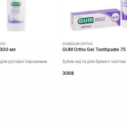
THO
GUM
|
GUM ORTHO
 300 мл
GUM Ortho Gel Toothpaste 75
 для ротової порожнини
Зубна паста для брекет-систем
306₴