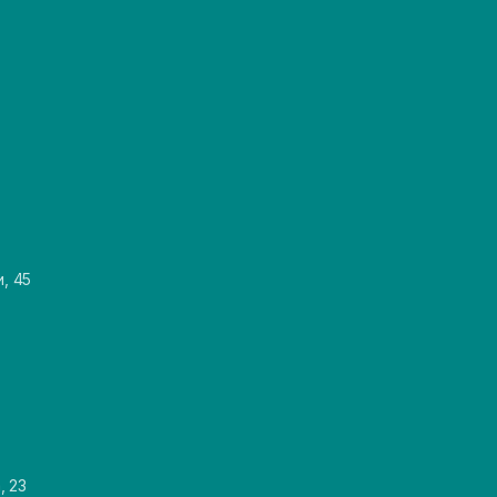
и, 45
, 23