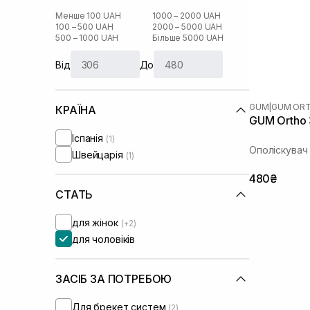
Менше 100 UAH
1000 – 2000 UAH
100 – 500 UAH
2000 – 5000 UAH
500 – 1000 UAH
Більше 5000 UAH
Від
До
GUM
|
GUM OR
КРАЇНА
GUM Ortho
Іспанія
(1)
Ополіскувач
Швейцарія
(1)
480₴
СТАТЬ
для жінок
(+2)
для чоловіків
ЗАСІБ ЗА ПОТРЕБОЮ
Для брекет систем
(2)