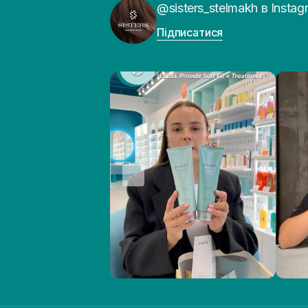
@sisters_stelmakh в Instag
Підписатися