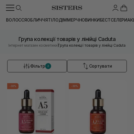
ВОЛОССЯ
ОБЛИЧЧЯ
ТІЛО
ДІМ
МЕРЧ
НОВИНКИ
БЕСТСЕЛЕРИ
АК
Група колекції товарів у лінійці Caduta
|
Інтернет магазин косметики
Група колекції товарів у лінійці Caduta
Фільтр
Сортувати
2
-30%
-30%