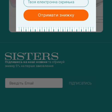
Отримати знижку
Підпишись на наші новини
та отримуй
знижку 5% на перше замовлення
Email
підписатись