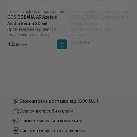
COS DE BAHA
|
COS DE BAHA AZELAIC
COS DE BAHA
|
COS DE BAHA AZELAIC
COS DE BAHA A5 Azelaic
COS DE BAHA Azelaic Acid 10
Acid 5 Serum 30 мл
Serum 30 мл
Протизапальна сироватка з
Сироватка з азелаїновою
азелаїновою кислотою
кислотою
403₴
575₴
403₴
575₴
Безкоштовна доставка від 3000 UAH
Безпечні способи оплати
Тільки оригінальна косметика
Система бонусів та лояльності