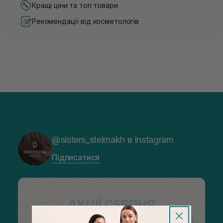
Кращі ціни та топ товари
Рекомендації від косметологів
@sisters_stelmakh в Instagram
Підписатися