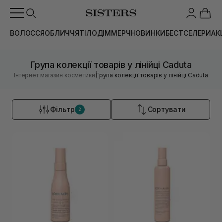
ВОЛОССЯ
ОБЛИЧЧЯ
ТІЛО
ДІМ
МЕРЧ
НОВИНКИ
БЕСТСЕЛЕРИ
АК
Група колекції товарів у лінійці Caduta
|
Інтернет магазин косметики
Група колекції товарів у лінійці Caduta
Фільтр
Сортувати
2