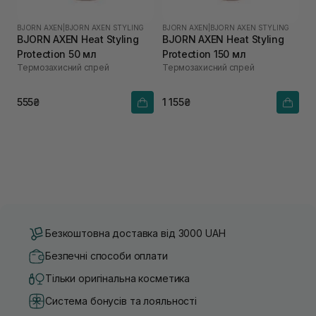
BJORN AXEN
|
BJORN AXEN STYLING
BJORN AXEN
|
BJORN AXEN STYLING
BJORN AXEN Heat Styling
BJORN AXEN Heat Styling
Protection 50 мл
Protection 150 мл
Термозахисний спрей
Термозахисний спрей
555₴
1 155₴
Безкоштовна доставка від 3000 UAH
Безпечні способи оплати
Тільки оригінальна косметика
Система бонусів та лояльності