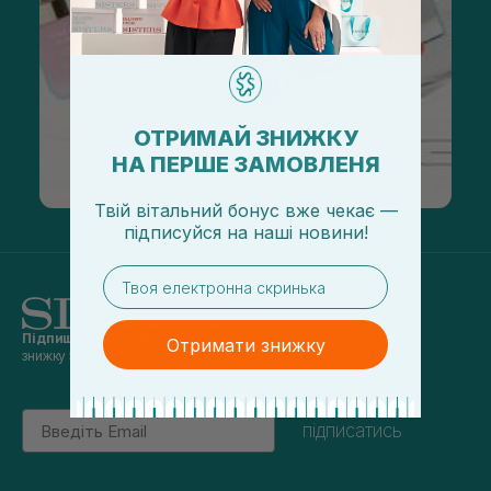
ОТРИМАЙ ЗНИЖКУ
НА ПЕРШЕ ЗАМОВЛЕНЯ
Твій вітальний бонус вже чекає —
підписуйся
на
наші новини!
email
Підпишись на наші новини
та отримуй
Отримати знижку
знижку 5% на перше замовлення
Email
підписатись