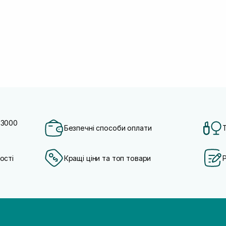
 3000
Безпечні способи оплати
ості
Кращі ціни та топ товари