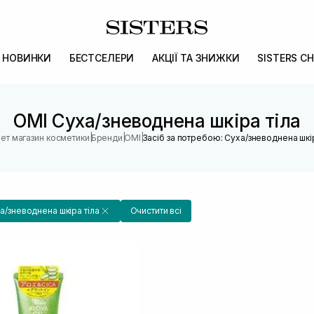
НОВИНКИ
БЕСТСЕЛЕРИ
АКЦІЇ ТА ЗНИЖКИ
SISTERS CH
OMI Суха/зневоднена шкіра тіла
|
|
|
нет магазин косметики
Бренди
OMI
Засіб за потребою: Суха/зневоднена шкір
а/зневоднена шкіра тіла
Очистити всі