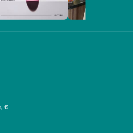
и, 45