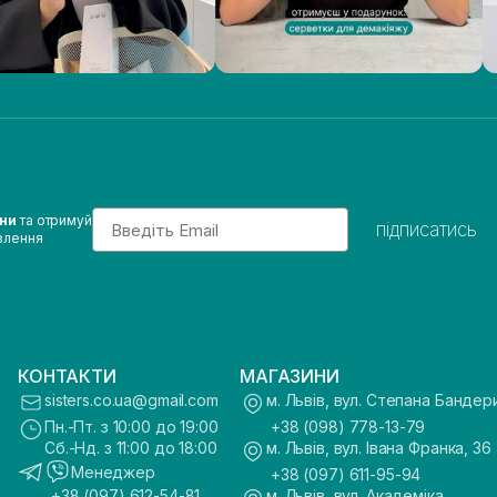
Email
ини
та отримуй
підписатись
влення
КОНТАКТИ
МАГАЗИНИ
sisters.co.ua@gmail.com
м. Львів, вул. Степана Бандер
Пн.-Пт. з 10:00 до 19:00
+38 (098) 778-13-79
Сб.-Нд. з 11:00 до 18:00
м. Львів, вул. Івана Франка, 36
Менеджер
+38 (097) 611-95-94
+38 (097) 612-54-81
м. Львів, вул. Академіка