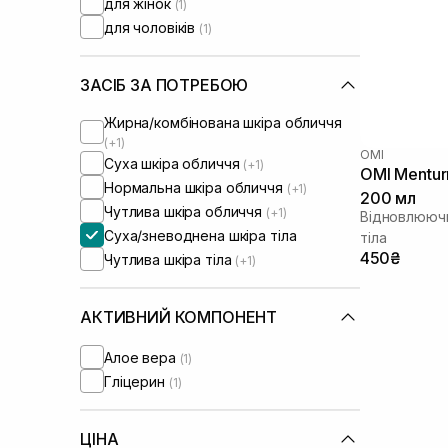
для жінок
(1)
для чоловіків
(1)
ЗАСІБ ЗА ПОТРЕБОЮ
Жирна/комбінована шкіра обличчя
(+1)
OMI
Суха шкіра обличчя
(+1)
OMI Mentur
Нормальна шкіра обличчя
(+1)
200 мл
Чутлива шкіра обличчя
(+1)
Відновлюючи
Суха/зневоднена шкіра тіла
тіла
450₴
Чутлива шкіра тіла
(+1)
АКТИВНИЙ КОМПОНЕНТ
Алое вера
(1)
Гліцерин
(1)
ЦІНА