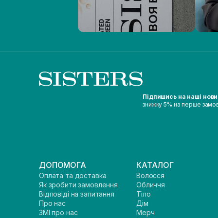
Підпишись на наші нов
знижку 5% на перше замо
ДОПОМОГА
КАТАЛОГ
Оплата та доставка
Волосся
Як зробити замовлення
Обличчя
Відповіді на запитання
Тіло
Про нас
Дім
ЗМІ про нас
Мерч