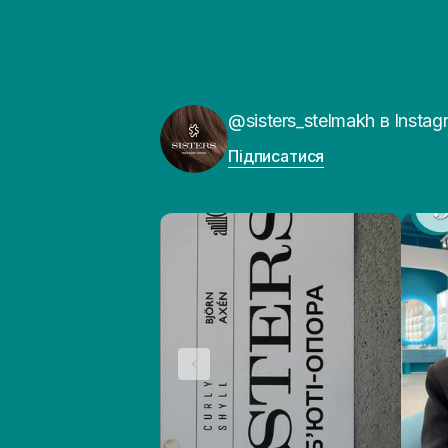
@sisters_stelmakh в Instag
Підписатися