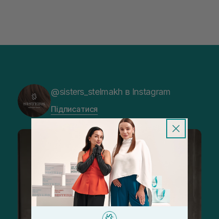
@sisters_stelmakh в Instagram
Підписатися