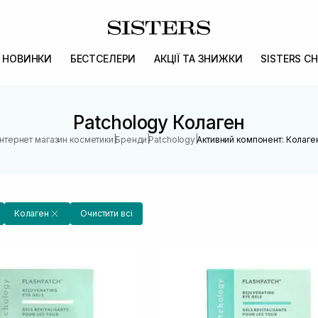
НОВИНКИ
БЕСТСЕЛЕРИ
АКЦІЇ ТА ЗНИЖКИ
SISTERS CH
Patchology Колаген
|
|
|
Інтернет магазин косметики
Бренди
Patchology
Активний компонент: Колаге
Колаген
Очистити всі