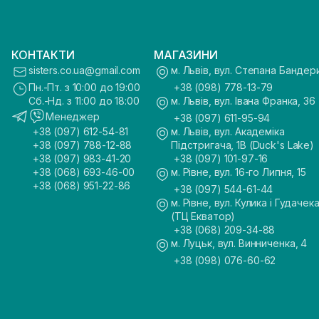
КОНТАКТИ
МАГАЗИНИ
sisters.co.ua@gmail.com
м. Львів, вул. Степана Бандер
Пн.-Пт. з 10:00 до 19:00
+38 (098) 778-13-79
Сб.-Нд. з 11:00 до 18:00
м. Львів, вул. Івана Франка, 36
Менеджер
+38 (097) 611-95-94
+38 (097) 612-54-81
м. Львів, вул. Академіка
+38 (097) 788-12-88
Підстригача, 1В (Duck's Lake)
+38 (097) 983-41-20
+38 (097) 101-97-16
+38 (068) 693-46-00
м. Рівне, вул. 16-го Липня, 15
+38 (068) 951-22-86
+38 (097) 544-61-44
м. Рівне, вул. Кулика і Гудачека
(ТЦ Екватор)
+38 (068) 209-34-88
м. Луцьк, вул. Винниченка, 4
+38 (098) 076-60-62