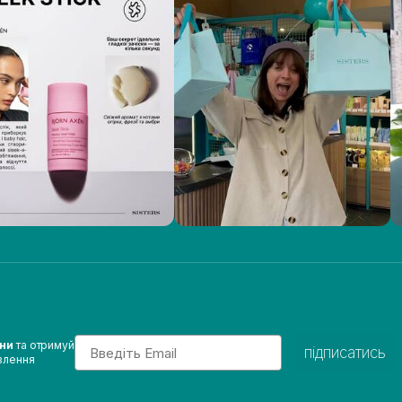
Email
ини
та отримуй
підписатись
влення