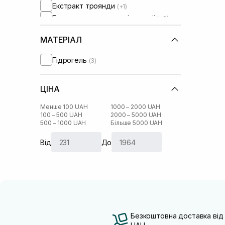
Екстракт троянди
(+1)
Екстракт центелли азіатської
(+8)
Зелений чай
(+6)
МАТЕРІАЛ
Колаген
Кокосова олія
(+1)
Гідрогель
(3)
Кофеїн
(+8)
Молочна кислота
(+1)
ЦІНА
Ніацинамід
(+6)
Олія ши
(+1)
Менше 100 UAH
1000 – 2000 UAH
Пантенол
(+8)
100 – 500 UAH
2000 – 5000 UAH
500 – 1000 UAH
Більше 5000 UAH
Пептиди
(+2)
Ресвератрол
(+6)
Від
До
Саліцилова кислота
(+1)
Безкоштовна доставка від