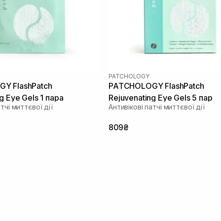
PATCHOLOGY
Y FlashPatch
PATCHOLOGY FlashPatch
g Eye Gels 1 пара
Rejuvenating Eye Gels 5 пар
тчі миттєвої дії
Антивікові патчі миттєвої дії
809₴