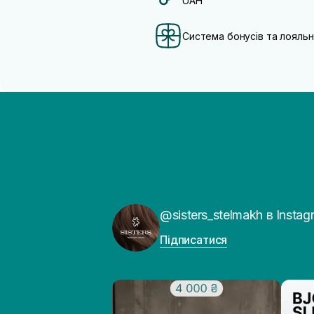
UAH
Система бонусів та лояльн
@sisters_stelmakh в Instag
Підписатися