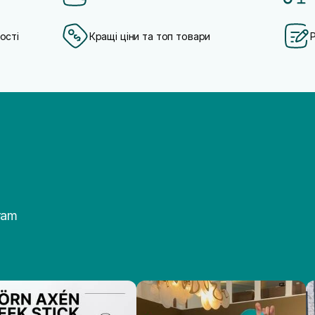
ості
Кращі ціни та топ товари
ram