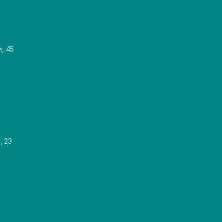
и, 45
, 23