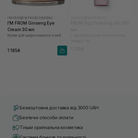
I'M FROM
|
I'M FROM GINSENG
I'M FROM
|
I'M FROM FIG
I'M FROM Ginseng Eye
FROM Fig Cleansing Oil 200
Cream 30 мл
мл
Крем для шкіри навколо очей
Гідрофільна олія з екстрактом
інжиру I`M
1 315₴
1 185₴
Безкоштовна доставка від 3000 UAH
Безпечні способи оплати
Тільки оригінальна косметика
Система бонусів та лояльності