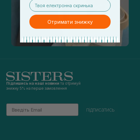
email
Отримати знижку
Підпишись на наші новини
та отримуй
знижку 5% на перше замовлення
Email
підписатись