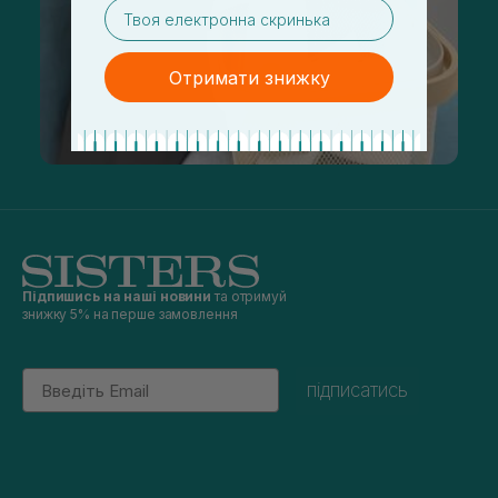
email
Отримати знижку
Підпишись на наші новини
та отримуй
знижку 5% на перше замовлення
Email
підписатись