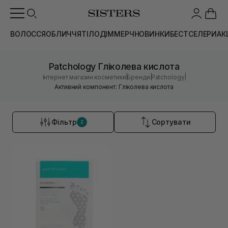
ВОЛОССЯ
ОБЛИЧЧЯ
ТІЛО
ДІМ
МЕРЧ
НОВИНКИ
БЕСТСЕЛЕРИ
АК
Patchology Гліколева кислота
|
|
|
Інтернет магазин косметики
Бренди
Patchology
Активний компонент: Гліколева кислота
Фільтр
Сортувати
2