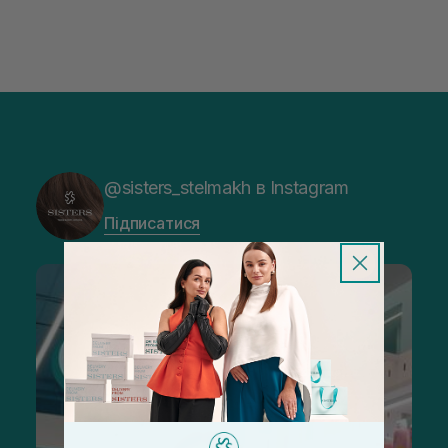
@sisters_stelmakh в Instagram
Підписатися