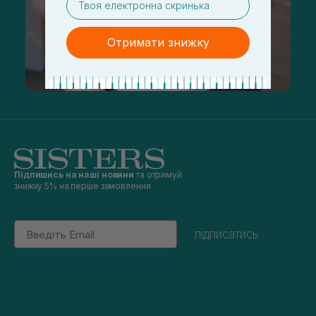
Отримати знижку
Підпишись на наші новини
та отримуй
знижку 5% на перше замовлення
Email
підписатись