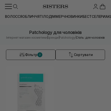
ВОЛОССЯ
ОБЛИЧЧЯ
ТІЛО
ДІМ
МЕРЧ
НОВИНКИ
БЕСТСЕЛЕРИ
АК
Patchology для чоловіків
|
|
|
Інтернет магазин косметики
Бренди
Patchology
Стать: для чоловіків
Фільтр
Сортувати
2