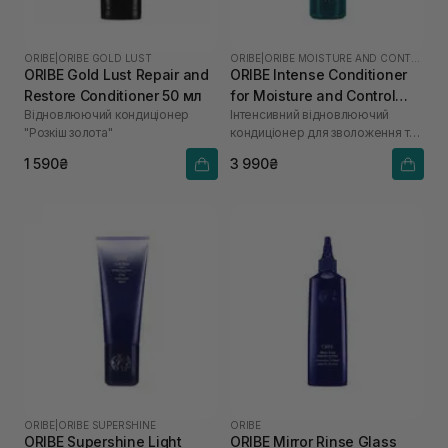
ORIBE
|
ORIBE GOLD LUST
ORIBE
|
ORIBE MOISTURE AND CONTROL
ORIBE Gold Lust Repair and
ORIBE Intense Conditioner
Restore Conditioner 50 мл
for Moisture and Control
Відновлюючий кондиціонер
Інтенсивний відновлюючий
200 мл
"Розкіш золота"
кондиціонер для зволоження та
контролю "Джерело краси"
1 590₴
3 990₴
ORIBE
|
ORIBE SUPERSHINE
ORIBE
ORIBE Supershine Light
ORIBE Mirror Rinse Glass