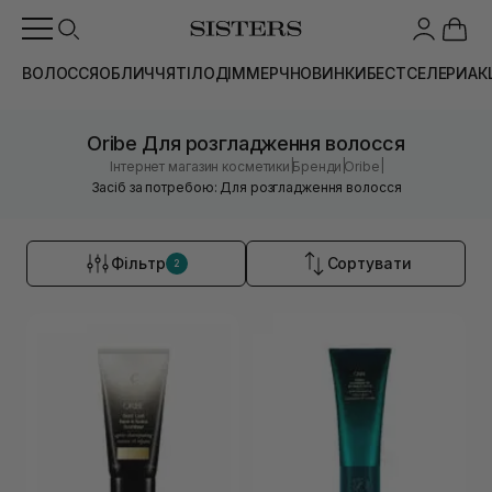
ВОЛОССЯ
ОБЛИЧЧЯ
ТІЛО
ДІМ
МЕРЧ
НОВИНКИ
БЕСТСЕЛЕРИ
АК
Oribe Для розгладження волосся
|
|
|
Інтернет магазин косметики
Бренди
Oribe
Засіб за потребою: Для розгладження волосся
Фільтр
Сортувати
2