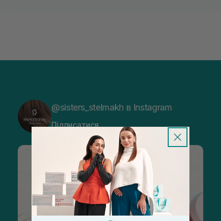
@sisters_stelmakh в Instagram
Підписатися