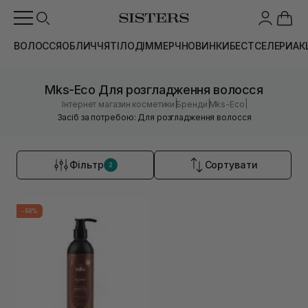
ВОЛОССЯ
ОБЛИЧЧЯ
ТІЛО
ДІМ
МЕРЧ
НОВИНКИ
БЕСТСЕЛЕРИ
АК
Mks-Eco Для розгладження волосся
|
|
|
Інтернет магазин косметики
Бренди
Mks-Eco
Засіб за потребою: Для розгладження волосся
Фільтр
Сортувати
2
-50%