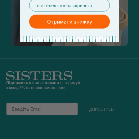
email
Отримати знижку
Підпишись на наші новини
та отримуй
знижку 5% на перше замовлення
Email
підписатись