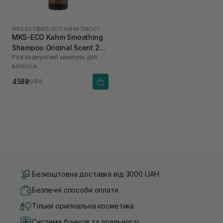
MKS-ECO
|
MKS-ECO KAHM SMOOTHING
MKS-ECO Kahm Smoothing
Shampoo Original Scent 296
Розгладжуючий шампунь для
мл
волосся
458₴
915₴
Безкоштовна доставка від 3000 UAH
Безпечні способи оплати
Тільки оригінальна косметика
Система бонусів та лояльності