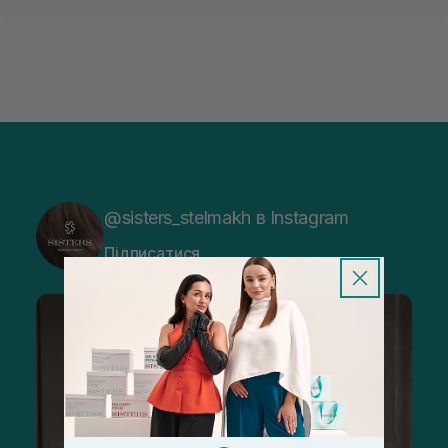
@sisters_stelmakh в Instagram
Підписатися