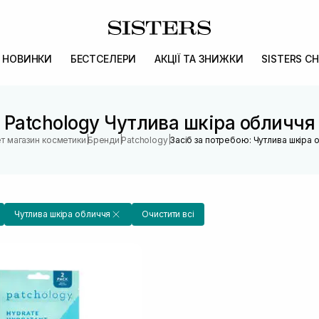
НОВИНКИ
БЕСТСЕЛЕРИ
АКЦІЇ ТА ЗНИЖКИ
SISTERS CH
Patchology Чутлива шкіра обличчя
|
|
|
ет магазин косметики
Бренди
Patchology
Засіб за потребою: Чутлива шкіра 
Чутлива шкіра обличчя
Очистити всі