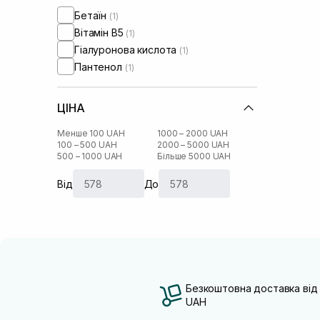
Шкіра обличчя з порушеним
Бетаїн
(1)
мікробіомом
(+1)
Вітамін B5
(1)
Проти набряків
(+20)
Гіалуронова кислота
(1)
Від синців під очима
(+8)
Пантенол
(1)
ЦІНА
Менше 100 UAH
1000 – 2000 UAH
100 – 500 UAH
2000 – 5000 UAH
500 – 1000 UAH
Більше 5000 UAH
Від
До
Безкоштовна доставка від
UAH