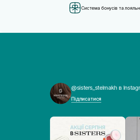
Система бонусів та лояльн
@sisters_stelmakh в Instag
Підписатися