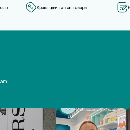
ості
Кращі ціни та топ товари
ram