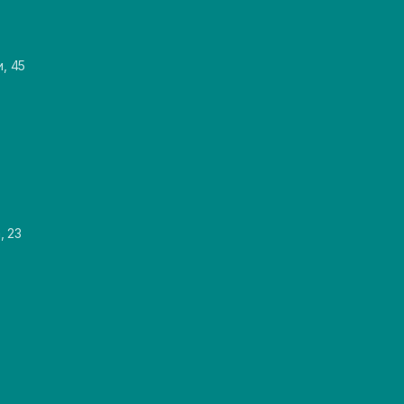
и, 45
, 23