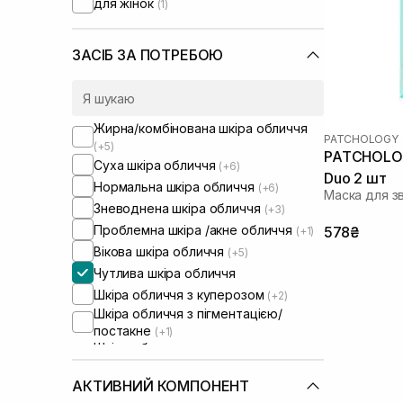
для жінок
(1)
ЗАСІБ ЗА ПОТРЕБОЮ
Жирна/комбінована шкіра обличчя
PATCHOLOGY
(+5)
PATCHOLOG
Суха шкіра обличчя
(+6)
Duo 2 шт
Нормальна шкіра обличчя
(+6)
Маска для з
Зневоднена шкіра обличчя
(+3)
Проблемна шкіра /акне обличчя
578₴
(+1)
Вікова шкіра обличчя
(+5)
Чутлива шкіра обличчя
Шкіра обличчя з куперозом
(+2)
Шкіра обличчя з пігментацією/
постакне
(+1)
Шкіра обличчя з розширеними
порами
(+1)
Шкіра обличчя з порушеним
АКТИВНИЙ КОМПОНЕНТ
барʼєром
(+2)