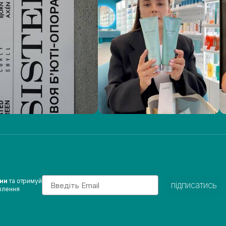
Email
ини
та отримуй
підписатись
влення