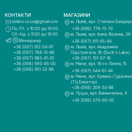
КОНТАКТИ
МАГАЗИНИ
sisters.co.ua@gmail.com
м. Львів, вул. Степана Бандер
Пн.-Пт. з 10:00 до 19:00
+38 (098) 778-13-79
Сб.-Нд. з 11:00 до 18:00
м. Львів, вул. Івана Франка, 36
Менеджер
+38 (097) 611-95-94
+38 (097) 612-54-81
м. Львів, вул. Академіка
+38 (097) 788-12-88
Підстригача, 1В (Duck's Lake)
+38 (097) 983-41-20
+38 (097) 101-97-16
+38 (068) 693-46-00
м. Рівне, вул. 16-го Липня, 15
+38 (068) 951-22-86
+38 (097) 544-61-44
м. Рівне, вул. Кулика і Гудачека
(ТЦ Екватор)
+38 (068) 209-34-88
м. Луцьк, вул. Винниченка, 4
+38 (098) 076-60-62