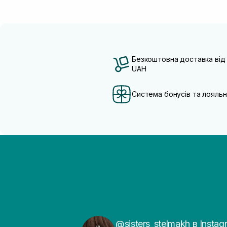
Безкоштовна доставка від
UAH
Система бонусів та лояльн
@sisters_stelmakh в Instag