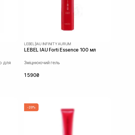
LEBEL
|
IAU INFINITY AURUM
LEBEL IAU Forti Essence 100 мл
ю для
Зміцнюючий гель
1 590₴
-20%