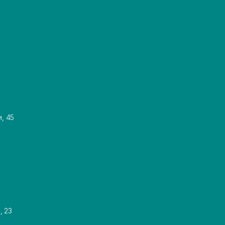
и, 45
, 23