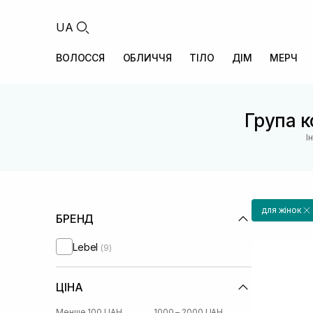
UA
ВОЛОССЯ
ОБЛИЧЧЯ
ТІЛО
ДІМ
МЕРЧ
Група к
І
для жінок
БРЕНД
Lebel
(9)
ЦІНА
Менше 100 UAH
1000 – 2000 UAH