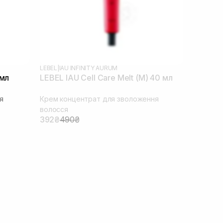
LEBEL
|
IAU INFINITY AURUM
 мл
LEBEL IAU Cell Care Melt (M) 40 мл
я
Крем концентрат для зволоження
волосся
392₴
490₴