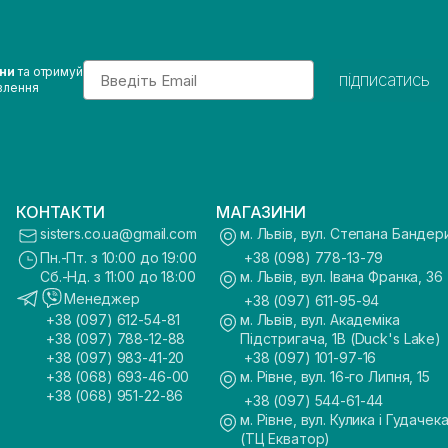
Email
ини
та отримуй
підписатись
влення
КОНТАКТИ
МАГАЗИНИ
sisters.co.ua@gmail.com
м. Львів, вул. Степана Бандер
Пн.-Пт. з 10:00 до 19:00
+38 (098) 778-13-79
Сб.-Нд. з 11:00 до 18:00
м. Львів, вул. Івана Франка, 36
Менеджер
+38 (097) 611-95-94
+38 (097) 612-54-81
м. Львів, вул. Академіка
+38 (097) 788-12-88
Підстригача, 1В (Duck's Lake)
+38 (097) 983-41-20
+38 (097) 101-97-16
+38 (068) 693-46-00
м. Рівне, вул. 16-го Липня, 15
+38 (068) 951-22-86
+38 (097) 544-61-44
м. Рівне, вул. Кулика і Гудачека
(ТЦ Екватор)