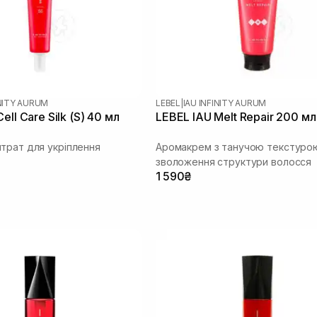
INITY AURUM
LEBEL
|
IAU INFINITY AURUM
ell Care Silk (S) 40 мл
LEBEL IAU Melt Repair 200 мл
трат для укріплення
Аромакрем з танучою текстуро
зволоження структури волосся
1 590₴