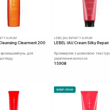
INITY AURUM
LEBEL
|
IAU INFINITY AURUM
Cleansing Clearment 200
LEBEL IAU Cream Silky Repair
аромашампунь для
Аромакрем з шовковою текстур
догляду
укріплення волосся
1 590₴
ВИБІР ІЛОНИ