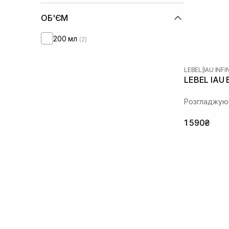
ОБ'ЄМ
200 мл
(2)
LEBEL
|
IAU INF
LEBEL IAU 
Розгладжуюч
1 590₴