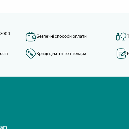
 3000
Безпечні способи оплати
ості
Кращі ціни та топ товари
ram