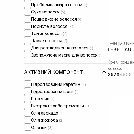
Проблемна шкіра голови
(1)
Сухе волосся
(5)
Пошкоджене волосся
(6)
Пористе волосся
(4)
Тонке волосся
(4)
Ламке волосся
(1)
LEBEL
|
IAU INF
Для розгладження волосся
(1)
LEBEL IAU C
Зволожуюча маска для волосся
(1)
Крем концен
волосся
АКТИВНИЙ КОМПОНЕНТ
392₴
490₴
Гідролізований кератин
(2)
Гідролізований шовк
(1)
Гліцерин
(1)
Екстракт гриба тремелли
(3)
Олія авокадо
(1)
Олія жожоба
(2)
Олія ши
(3)