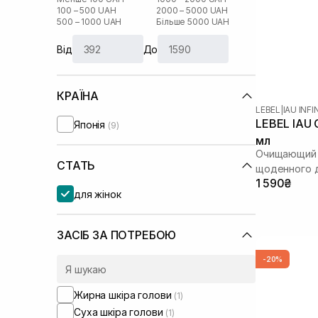
100 – 500 UAH
2000 – 5000 UAH
500 – 1000 UAH
Більше 5000 UAH
Від
До
КРАЇНА
LEBEL
|
IAU INF
LEBEL IAU 
Японія
(9)
мл
Очищающий 
СТАТЬ
щоденного 
1 590₴
для жінок
ЗАСІБ ЗА ПОТРЕБОЮ
-20%
Жирна шкіра голови
(1)
Суха шкіра голови
(1)