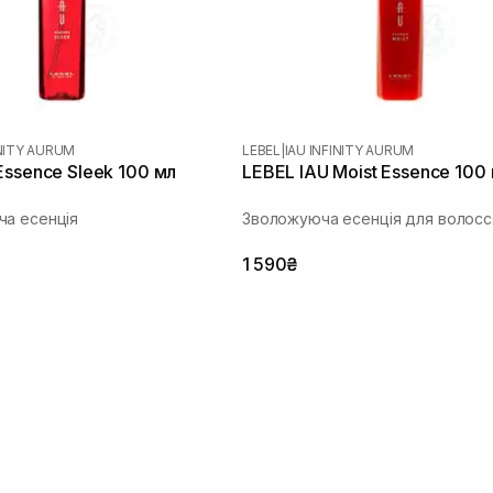
INITY AURUM
LEBEL
|
IAU INFINITY AURUM
Essence Sleek 100 мл
LEBEL IAU Moist Essence 100
а есенція
Зволожуюча есенція для волосс
1 590₴