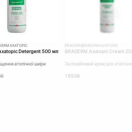
DERM AXATOPIC
BRADERM
|
BRADERM AXATOPIC
atopic Detergent 500 мл
BRADERM Axatopic Cream 25
ищення атопічної шкіри
Заспокійливий крем для атопічно
0₴
1 650₴