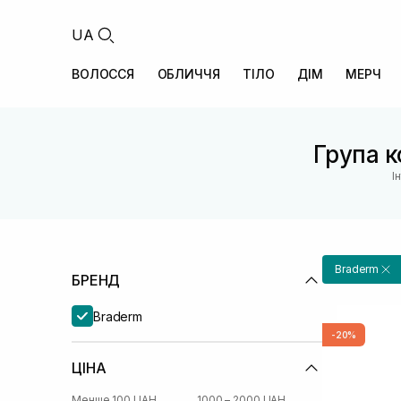
UA
ВОЛОССЯ
ОБЛИЧЧЯ
ТІЛО
ДІМ
МЕРЧ
Група к
І
Braderm
БРЕНД
Braderm
-20%
ЦІНА
Менше 100 UAH
1000 – 2000 UAH