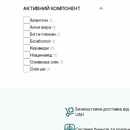
АКТИВНИЙ КОМПОНЕНТ
Алантоїн
(1)
Алое вера
(1)
Бета-глюкан
(1)
Бісаболол
(1)
Кераміди
(2)
Ніацинамід
(1)
Оливкова олія
(1)
Олія ши
(1)
Безкоштовна доставка від
UAH
Система бонусів та лояльн