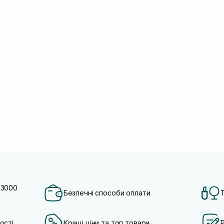
 3000
Безпечні способи оплати
ості
Кращі ціни та топ товари