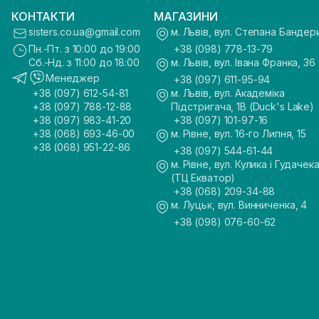
КОНТАКТИ
МАГАЗИНИ
sisters.co.ua@gmail.com
м. Львів, вул. Степана Бандер
Пн.-Пт. з 10:00 до 19:00
+38 (098) 778-13-79
Сб.-Нд. з 11:00 до 18:00
м. Львів, вул. Івана Франка, 36
Менеджер
+38 (097) 611-95-94
+38 (097) 612-54-81
м. Львів, вул. Академіка
+38 (097) 788-12-88
Підстригача, 1В (Duck's Lake)
+38 (097) 983-41-20
+38 (097) 101-97-16
+38 (068) 693-46-00
м. Рівне, вул. 16-го Липня, 15
+38 (068) 951-22-86
+38 (097) 544-61-44
м. Рівне, вул. Кулика і Гудачека
(ТЦ Екватор)
+38 (068) 209-34-88
м. Луцьк, вул. Винниченка, 4
+38 (098) 076-60-62