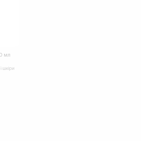
0 мл
ї шкіри