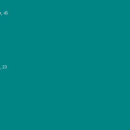
и, 45
, 23