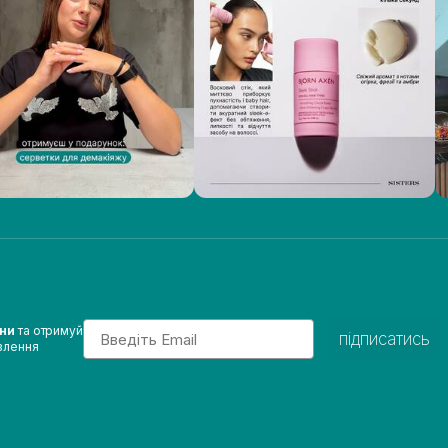
Email
ини
та отримуй
підписатись
влення