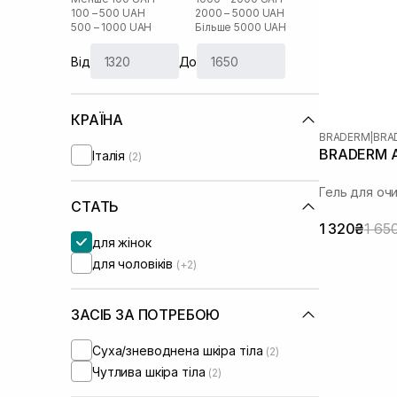
100 – 500 UAH
2000 – 5000 UAH
500 – 1000 UAH
Більше 5000 UAH
Від
До
КРАЇНА
BRADERM
|
BRA
BRADERM Ax
Італія
(2)
Гель для оч
СТАТЬ
1 320₴
1 65
для жінок
для чоловіків
(+2)
ЗАСІБ ЗА ПОТРЕБОЮ
Суха/зневоднена шкіра тіла
(2)
Чутлива шкіра тіла
(2)