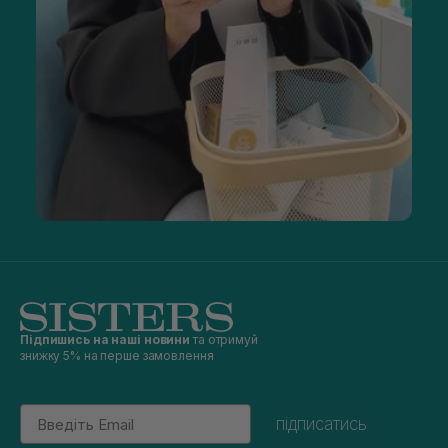
Підпишись на наші новини
та отримуй
знижку 5% на перше замовлення
Email
підписатись