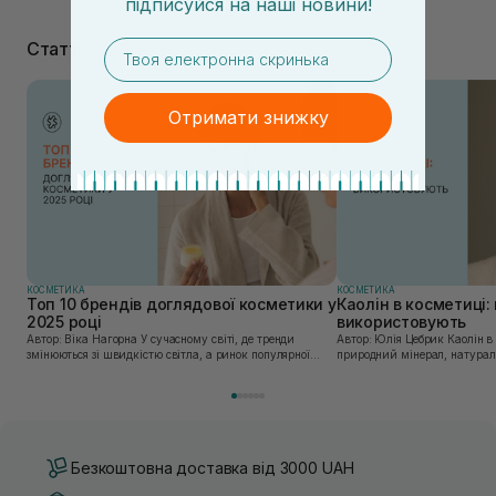
підписуйся
на
наші новини!
email
Статті
Отримати знижку
КОСМЕТИКА
КОСМЕТИКА
Топ 10 брендів доглядової косметики у
Каолін в косметиці: 
2025 році
використовують
Автор: Віка Нагорна У сучасному світі, де тренди
Автор: Юлія Цебрик Каолін в косметології – це
змінюються зі швидкістю світла, а ринок популярної
природний мінерал, натураль
косметики переповнений новими пропозиціями, вибір
безліч переваг для шкіри обл
засобу для себе стає справжнім викликом. 2025 р...
завдяки великій кількості ко
Безкоштовна доставка від 3000 UAH