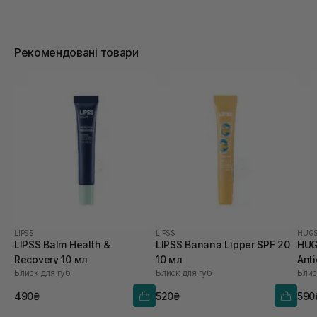
Рекомендовані товари
LIPSS
LIPSS
HUG
LIPSS Balm Health &
LIPSS Banana Lipper SPF 20
HUG
Recovery 10 мл
10 мл
Anti
Блиск для губ
Блиск для губ
Блис
Hea
V 5,
490₴
520₴
590