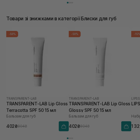
Товари зі знижками в категорії Блиски для губ
-50%
-50%
-15
TRANSPARENT-LAB
TRANSPARENT-LAB
LIPSS
TRANSPARENT-LAB Lip Gloss
TRANSPARENT-LAB Lip Gloss
LIP
Terracotta SPF 50 15 мл
Glossy SPF 50 15 мл
Бальзам для губ
Бальзам для губ
Набі
402₴
402₴
1 3
804₴
804₴