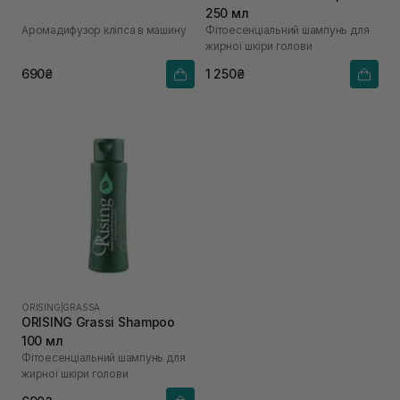
250 мл
Аромадифузор кліпса в машину
Фітоесенціальний шампунь для
жирної шкіри голови
690₴
1 250₴
ORISING
|
GRASSA
ORISING Grassi Shampoo
100 мл
Фітоесенціальний шампунь для
жирної шкіри голови