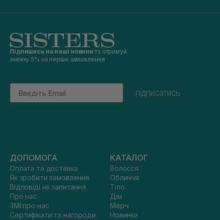
Підпишись на наші новини
та отримуй
знижку 5% на перше замовлення
Email
підписатись
ДОПОМОГА
КАТАЛОГ
Оплата та доставка
Волосся
Як зробити замовлення
Обличчя
Відповіді на запитання
Тіло
Про нас
Дім
ЗМІ про нас
Мерч
Сертифікати та нагороди
Новинки