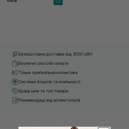
690₴
Безкоштовна доставка від 3000 UAH
Безпечні способи оплати
Тільки оригінальна косметика
Система бонусів та лояльності
Кращі ціни та топ товари
Рекомендації від косметологів